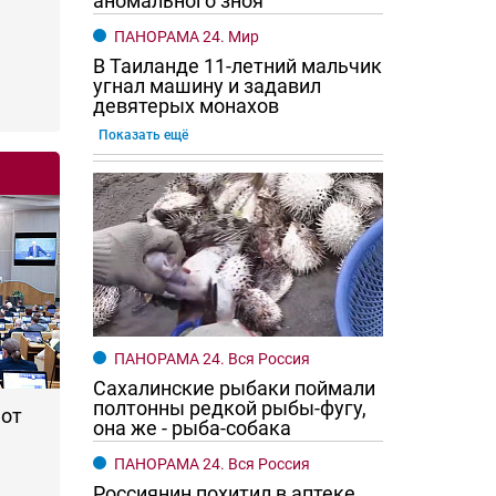
аномального зноя
ПАНОРАМА 24. Мир
В Таиланде 11-летний мальчик
угнал машину и задавил
девятерых монахов
Показать ещё
го хотят женщины?
Ростовчане смотрите в оба
ПАНОРАМА 24. Вся Россия
Сахалинские рыбаки поймали
полтонны редкой рыбы-фугу,
 от
она же - рыба-собака
ПАНОРАМА 24. Вся Россия
Россиянин похитил в аптеке