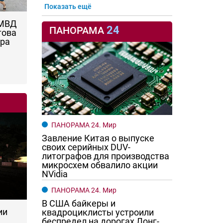
Показать ещё
 МВД
24
ПАНОРАМА
това
ара
ПАНОРАМА 24. Мир
Завление Китая о выпуске
своих серийных DUV-
литографов для производства
микросхем обвалило акции
NVidia
ПАНОРАМА 24. Мир
В США байкеры и
ии
квадроциклисты устроили
беспредел на дорогах Лонг-