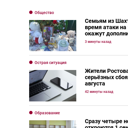
Общество
Семьям из Шахт
время атаки на
окажут дополн
3 минуты назад
Острая ситуация
Жители Ростов
серьёзных сбоях
августа
42 минуты назад
Образование
Сразу четыре 
откроются 1 се