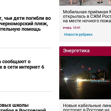
Мобильная приёмная
открылась в СЖМ Рос
, чьи дети погибли во
на месте ночного пож
 черноморский пляж,
ительную помощь
вчера, 10:41
Новости рубрики
Энергетика
а сообщают о
 в сети интернет 6
новых школы
Новые кабельные лин
построят в Ростове на
нтября в Ростовской