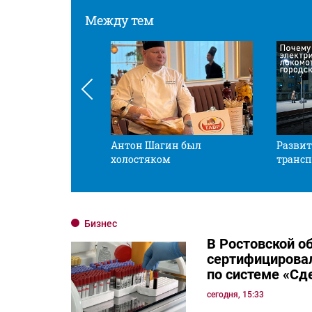
Между тем
 смотрите в оба
Антон Шагин был
Развит
холостяком
трансп
Бизнес
В Ростовской о
сертифицировал
по системе «Сд
сегодня, 15:33