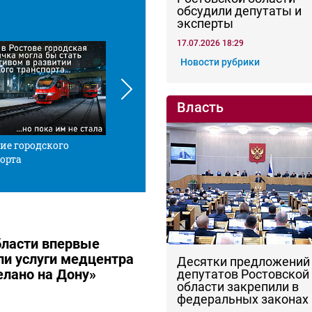
обсудили депутаты и
эксперты
17.07.2026 18:29
Новости рубрики
Власть
ие городского
Красной нитью
Че
орта
бласти впервые
и услуги медцентра
Десятки предложений
елано на Дону»
депутатов Ростовской
области закрепили в
федеральных законах