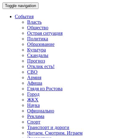
Toggle navigation
События
Власть
Общество
Острая ситуация
Политика
Образование
Культура
Скандалы
Прогноз
Отклик есть!
СВО
Армия
Афиша
Глядя из Ростова
Город
ЖКХ
Наука
Официально
Реклама
Спорт
Транспорт и дороги
Читаем. Смотрим. Играем