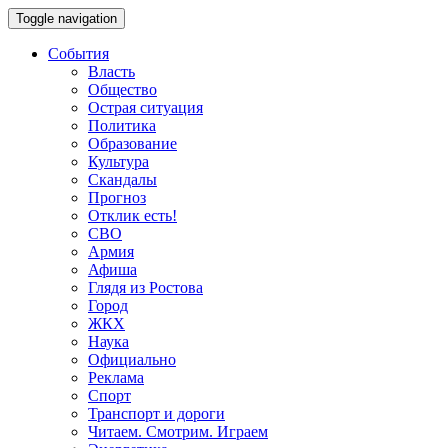
Toggle navigation
События
Власть
Общество
Острая ситуация
Политика
Образование
Культура
Скандалы
Прогноз
Отклик есть!
СВО
Армия
Афиша
Глядя из Ростова
Город
ЖКХ
Наука
Официально
Реклама
Спорт
Транспорт и дороги
Читаем. Смотрим. Играем