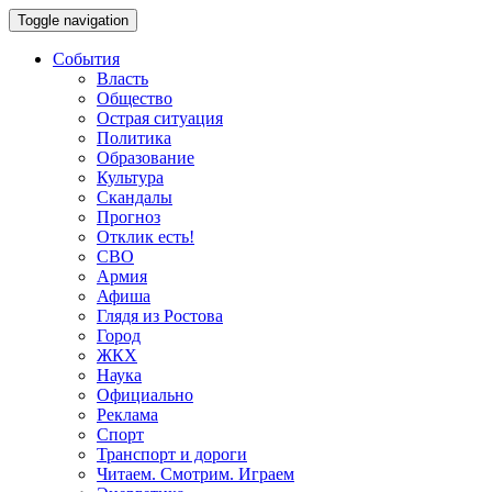
Toggle navigation
События
Власть
Общество
Острая ситуация
Политика
Образование
Культура
Скандалы
Прогноз
Отклик есть!
СВО
Армия
Афиша
Глядя из Ростова
Город
ЖКХ
Наука
Официально
Реклама
Спорт
Транспорт и дороги
Читаем. Смотрим. Играем