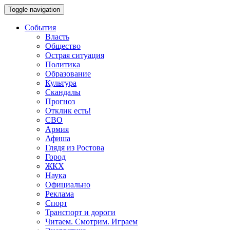
Toggle navigation
События
Власть
Общество
Острая ситуация
Политика
Образование
Культура
Скандалы
Прогноз
Отклик есть!
СВО
Армия
Афиша
Глядя из Ростова
Город
ЖКХ
Наука
Официально
Реклама
Спорт
Транспорт и дороги
Читаем. Смотрим. Играем