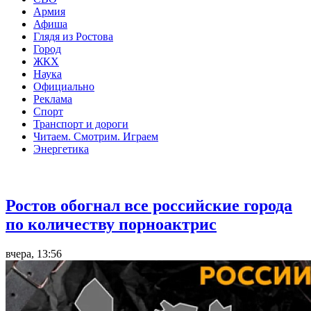
Армия
Афиша
Глядя из Ростова
Город
ЖКХ
Наука
Официально
Реклама
Спорт
Транспорт и дороги
Читаем. Смотрим. Играем
Энергетика
Общество
Ростов обогнал все российские города
по количеству порноактрис
вчера, 13:56