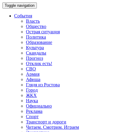
Toggle navigation
События
Власть
Общество
Острая ситуация
Политика
Образование
Культура
Скандалы
Прогноз
Отклик есть!
СВО
Армия
Афиша
Глядя из Ростова
Город
ЖКХ
Наука
Официально
Реклама
Спорт
Транспорт и дороги
Читаем. Смотрим. Играем