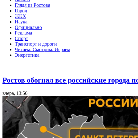
Глядя из Ростова
Город
ЖКХ
Наука
Официально
Реклама
Спорт
Транспорт и дороги
Читаем. Смотрим. Играем
Энергетика
Общество
Ростов обогнал все российские города 
вчера, 13:56