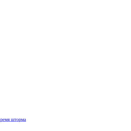
 время шторма