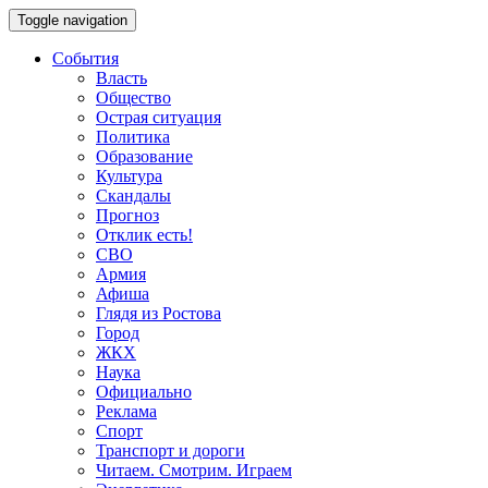
Toggle navigation
События
Власть
Общество
Острая ситуация
Политика
Образование
Культура
Скандалы
Прогноз
Отклик есть!
СВО
Армия
Афиша
Глядя из Ростова
Город
ЖКХ
Наука
Официально
Реклама
Спорт
Транспорт и дороги
Читаем. Смотрим. Играем