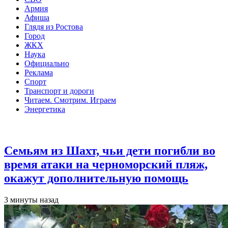
Армия
Афиша
Глядя из Ростова
Город
ЖКХ
Наука
Официально
Реклама
Спорт
Транспорт и дороги
Читаем. Смотрим. Играем
Энергетика
Общество
Семьям из Шахт, чьи дети погибли во
время атаки на черноморский пляж,
окажут дополнительную помощь
3 минуты назад