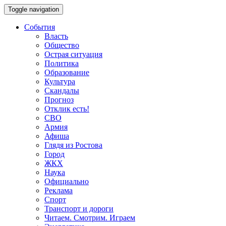
Toggle navigation
События
Власть
Общество
Острая ситуация
Политика
Образование
Культура
Скандалы
Прогноз
Отклик есть!
СВО
Армия
Афиша
Глядя из Ростова
Город
ЖКХ
Наука
Официально
Реклама
Спорт
Транспорт и дороги
Читаем. Смотрим. Играем