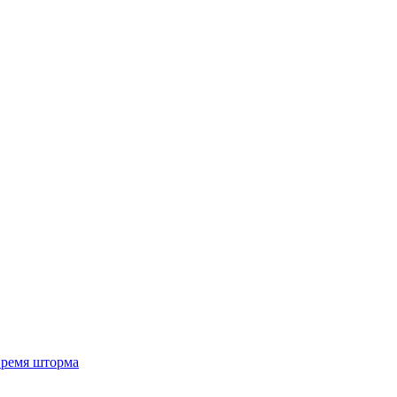
 время шторма