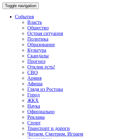
Toggle navigation
События
Власть
Общество
Острая ситуация
Политика
Образование
Культура
Скандалы
Прогноз
Отклик есть!
СВО
Армия
Афиша
Глядя из Ростова
Город
ЖКХ
Наука
Официально
Реклама
Спорт
Транспорт и дороги
Читаем. Смотрим. Играем