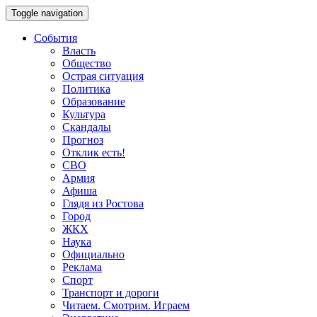
Toggle navigation
События
Власть
Общество
Острая ситуация
Политика
Образование
Культура
Скандалы
Прогноз
Отклик есть!
СВО
Армия
Афиша
Глядя из Ростова
Город
ЖКХ
Наука
Официально
Реклама
Спорт
Транспорт и дороги
Читаем. Смотрим. Играем