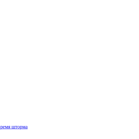
 время шторма