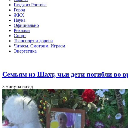
Глядя из Ростова
Город
ЖКХ
Наука
Официально
Реклама
Спорт
Транспорт и дороги
Читаем. Смотрим. Играем
Энергетика
Общество
Семьям из Шахт, чьи дети погибли во 
3 минуты назад