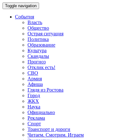
Toggle navigation
События
Власть
Общество
Острая ситуация
Политика
Образование
Культура
Скандалы
Прогноз
Отклик есть!
СВО
Армия
Афиша
Глядя из Ростова
Город
ЖКХ
Наука
Официально
Реклама
Спорт
Транспорт и дороги
Читаем. Смотрим. Играем