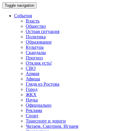
Toggle navigation
События
Власть
Общество
Острая ситуация
Политика
Образование
Культура
Скандалы
Прогноз
Отклик есть!
СВО
Армия
Афиша
Глядя из Ростова
Город
ЖКХ
Наука
Официально
Реклама
Спорт
Транспорт и дороги
Читаем. Смотрим. Играем