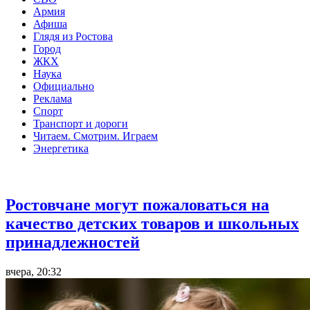
Армия
Афиша
Глядя из Ростова
Город
ЖКХ
Наука
Официально
Реклама
Спорт
Транспорт и дороги
Читаем. Смотрим. Играем
Энергетика
Общество
Ростовчане могут пожаловаться на
качество детских товаров и школьных
принадлежностей
вчера, 20:32