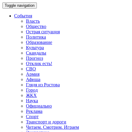
Toggle navigation
События
Власть
Общество
Острая ситуация
Политика
Образование
Культура
Скандалы
Прогноз
Отклик есть!
СВО
Армия
Афиша
Глядя из Ростова
Город
ЖКХ
Наука
Официально
Реклама
Спорт
Транспорт и дороги
Читаем. Смотрим. Играем