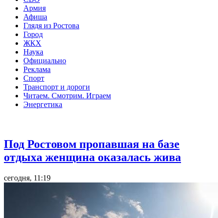
Армия
Афиша
Глядя из Ростова
Город
ЖКХ
Наука
Официально
Реклама
Спорт
Транспорт и дороги
Читаем. Смотрим. Играем
Энергетика
Общество
Под Ростовом пропавшая на базе
отдыха женщина оказалась жива
сегодня, 11:19