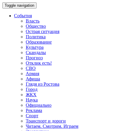
Toggle navigation
События
Власть
Общество
Острая ситуация
Политика
Образование
Культура
Скандалы
Прогноз
Отклик есть!
СВО
Армия
Афиша
Глядя из Ростова
Город
ЖКХ
Наука
Официально
Реклама
Спорт
Транспорт и дороги
Читаем. Смотрим. Играем