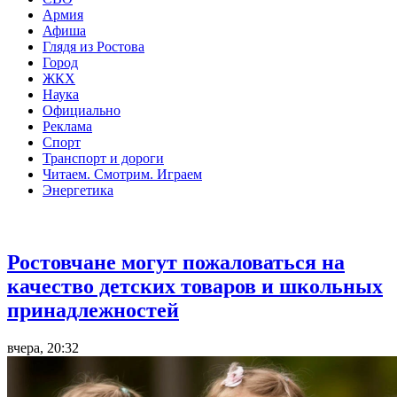
Армия
Афиша
Глядя из Ростова
Город
ЖКХ
Наука
Официально
Реклама
Спорт
Транспорт и дороги
Читаем. Смотрим. Играем
Энергетика
Общество
Ростовчане могут пожаловаться на
качество детских товаров и школьных
принадлежностей
вчера, 20:32