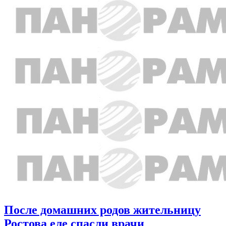
После домашних родов жительницу
Ростова еле спасли врачи