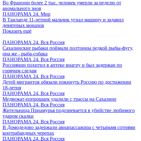
Во Франции более 2 тыс. человек умерли за неделю от
аномального зноя
ПАНОРАМА 24. Мир
В Таиланде 11-летний мальчик угнал машину и задавил
девятерых монахов
Показать ещё
ПАНОРАМА 24. Вся Россия
Сахалинские рыбаки поймали полтонны редкой рыбы-фугу,
она же - рыба-собака
ПАНОРАМА 24. Вся Россия
Россиянин похитил в аптеке виагру и был задержан по
горячим следам
ПАНОРАМА 24. Вся Россия
Детей мигрантов обязали покинуть Россию по достижении
18-летия
ПАНОРАМА 24. Вся Россия
Медвежат-попрошаек удалили с трассы на Сахалине
ПАНОРАМА 24. Вся Россия
Жительница Приамурья подозревается в убийстве любимого
ударом скалки
ПАНОРАМА 24. Вся Россия
В Домодедово задержали авиапассажира с четырьмя сотнями
контрабандных черепах
ПАНОРАМА 24. Вся Россия