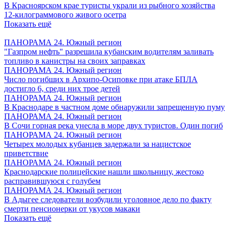
В Красноярском крае туристы украли из рыбного хозяйства
12-килограммового живого осетра
Показать ещё
ПАНОРАМА 24. Южный регион
"Газпром нефть" разрешила кубанским водителям заливать
топливо в канистры на своих заправках
ПАНОРАМА 24. Южный регион
Число погибших в Архипо-Осиповке при атаке БПЛА
достигло 6, среди них трое детей
ПАНОРАМА 24. Южный регион
В Краснодаре в частном доме обнаружили запрещенную пуму
ПАНОРАМА 24. Южный регион
В Сочи горная река унесла в море двух туристов. Один погиб
ПАНОРАМА 24. Южный регион
Четырех молодых кубанцев задержали за нацистское
приветствие
ПАНОРАМА 24. Южный регион
Краснодарские полицейские нашли школьницу, жестоко
расправившуюся с голубем
ПАНОРАМА 24. Южный регион
В Адыгее следователи возбудили уголовное дело по факту
смерти пенсионерки от укусов макаки
Показать ещё