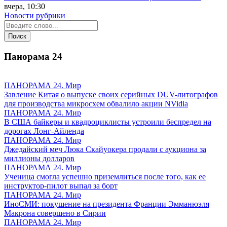
вчера, 10:30
Новости рубрики
Панорама
24
ПАНОРАМА 24. Мир
Завление Китая о выпуске своих серийных DUV-литографов
для производства микросхем обвалило акции NVidia
ПАНОРАМА 24. Мир
В США байкеры и квадроциклисты устроили беспредел на
дорогах Лонг-Айленда
ПАНОРАМА 24. Мир
Джедайский меч Люка Скайуокера продали с аукциона за
миллионы долларов
ПАНОРАМА 24. Мир
Ученица смогла успешно приземлиться после того, как ее
инструктор-пилот выпал за борт
ПАНОРАМА 24. Мир
ИноСМИ: покушение на президента Франции Эмманюэля
Макрона совершено в Сирии
ПАНОРАМА 24. Мир