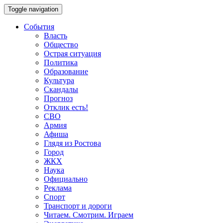
Toggle navigation
События
Власть
Общество
Острая ситуация
Политика
Образование
Культура
Скандалы
Прогноз
Отклик есть!
СВО
Армия
Афиша
Глядя из Ростова
Город
ЖКХ
Наука
Официально
Реклама
Спорт
Транспорт и дороги
Читаем. Смотрим. Играем