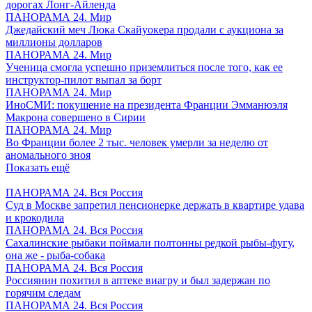
дорогах Лонг-Айленда
ПАНОРАМА 24. Мир
Джедайский меч Люка Скайуокера продали с аукциона за
миллионы долларов
ПАНОРАМА 24. Мир
Ученица смогла успешно приземлиться после того, как ее
инструктор-пилот выпал за борт
ПАНОРАМА 24. Мир
ИноСМИ: покушение на президента Франции Эмманюэля
Макрона совершено в Сирии
ПАНОРАМА 24. Мир
Во Франции более 2 тыс. человек умерли за неделю от
аномального зноя
Показать ещё
ПАНОРАМА 24. Вся Россия
Суд в Москве запретил пенсионерке держать в квартире удава
и крокодила
ПАНОРАМА 24. Вся Россия
Сахалинские рыбаки поймали полтонны редкой рыбы-фугу,
она же - рыба-собака
ПАНОРАМА 24. Вся Россия
Россиянин похитил в аптеке виагру и был задержан по
горячим следам
ПАНОРАМА 24. Вся Россия