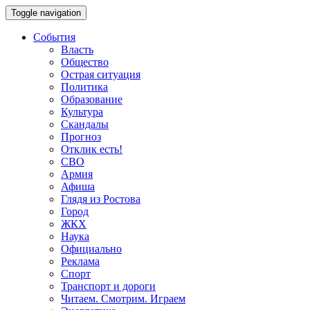
Toggle navigation
События
Власть
Общество
Острая ситуация
Политика
Образование
Культура
Скандалы
Прогноз
Отклик есть!
СВО
Армия
Афиша
Глядя из Ростова
Город
ЖКХ
Наука
Официально
Реклама
Спорт
Транспорт и дороги
Читаем. Смотрим. Играем