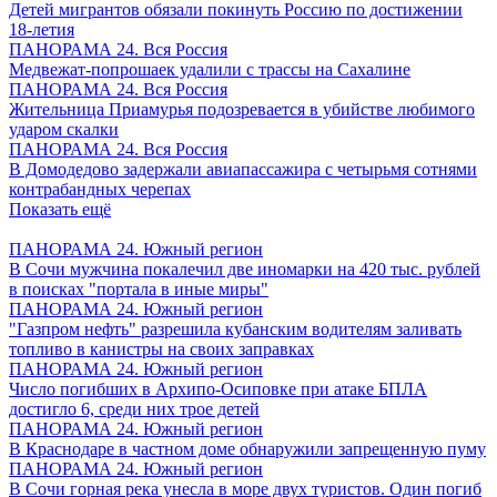
Детей мигрантов обязали покинуть Россию по достижении
18-летия
ПАНОРАМА 24. Вся Россия
Медвежат-попрошаек удалили с трассы на Сахалине
ПАНОРАМА 24. Вся Россия
Жительница Приамурья подозревается в убийстве любимого
ударом скалки
ПАНОРАМА 24. Вся Россия
В Домодедово задержали авиапассажира с четырьмя сотнями
контрабандных черепах
Показать ещё
ПАНОРАМА 24. Южный регион
В Сочи мужчина покалечил две иномарки на 420 тыс. рублей
в поисках "портала в иные миры"
ПАНОРАМА 24. Южный регион
"Газпром нефть" разрешила кубанским водителям заливать
топливо в канистры на своих заправках
ПАНОРАМА 24. Южный регион
Число погибших в Архипо-Осиповке при атаке БПЛА
достигло 6, среди них трое детей
ПАНОРАМА 24. Южный регион
В Краснодаре в частном доме обнаружили запрещенную пуму
ПАНОРАМА 24. Южный регион
В Сочи горная река унесла в море двух туристов. Один погиб