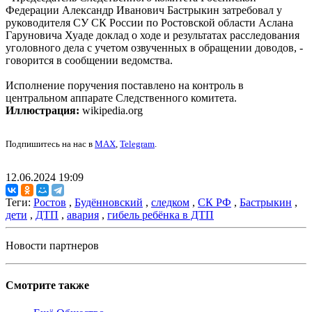
Федерации Александр Иванович Бастрыкин затребовал у
руководителя СУ СК России по Ростовской области Аслана
Гаруновича Хуаде доклад о ходе и результатах расследования
уголовного дела с учетом озвученных в обращении доводов, -
говорится в сообщении ведомства.
Исполнение поручения поставлено на контроль в
центральном аппарате Следственного комитета.
Иллюстрация:
wikipedia.org
Подпишитесь на нас в
MAX
,
Telegram
.
12.06.2024 19:09
Теги:
Ростов
,
Будённовский
,
следком
,
СК РФ
,
Бастрыкин
,
дети
,
ДТП
,
авария
,
гибель ребёнка в ДТП
Новости партнеров
Смотрите также