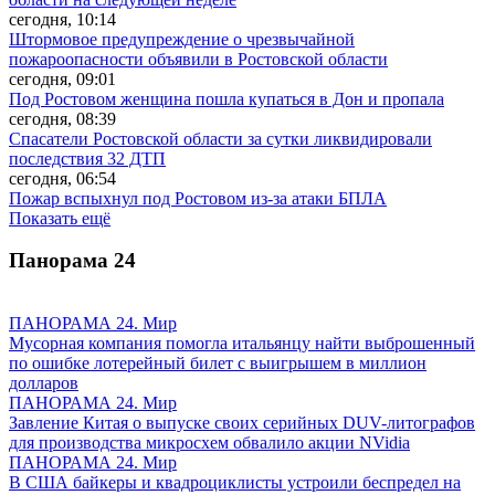
сегодня, 10:14
Штормовое предупреждение о чрезвычайной
пожароопасности объявили в Ростовской области
сегодня, 09:01
Под Ростовом женщина пошла купаться в Дон и пропала
сегодня, 08:39
Спасатели Ростовской области за сутки ликвидировали
последствия 32 ДТП
сегодня, 06:54
Пожар вспыхнул под Ростовом из-за атаки БПЛА
Показать ещё
Панорама
24
ПАНОРАМА 24. Мир
Мусорная компания помогла итальянцу найти выброшенный
по ошибке лотерейный билет с выигрышем в миллион
долларов
ПАНОРАМА 24. Мир
Завление Китая о выпуске своих серийных DUV-литографов
для производства микросхем обвалило акции NVidia
ПАНОРАМА 24. Мир
В США байкеры и квадроциклисты устроили беспредел на