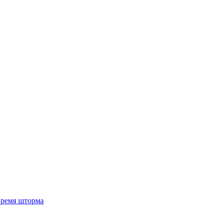
 время шторма