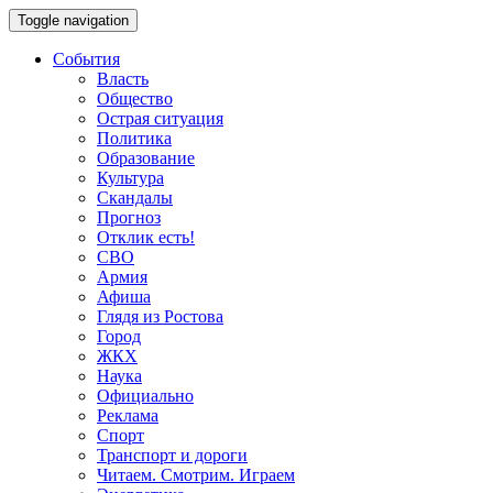
Toggle navigation
События
Власть
Общество
Острая ситуация
Политика
Образование
Культура
Скандалы
Прогноз
Отклик есть!
СВО
Армия
Афиша
Глядя из Ростова
Город
ЖКХ
Наука
Официально
Реклама
Спорт
Транспорт и дороги
Читаем. Смотрим. Играем