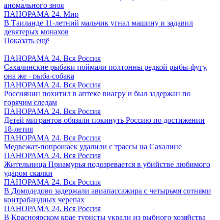
аномального зноя
ПАНОРАМА 24. Мир
В Таиланде 11-летний мальчик угнал машину и задавил
девятерых монахов
Показать ещё
ПАНОРАМА 24. Вся Россия
Сахалинские рыбаки поймали полтонны редкой рыбы-фугу,
она же - рыба-собака
ПАНОРАМА 24. Вся Россия
Россиянин похитил в аптеке виагру и был задержан по
горячим следам
ПАНОРАМА 24. Вся Россия
Детей мигрантов обязали покинуть Россию по достижении
18-летия
ПАНОРАМА 24. Вся Россия
Медвежат-попрошаек удалили с трассы на Сахалине
ПАНОРАМА 24. Вся Россия
Жительница Приамурья подозревается в убийстве любимого
ударом скалки
ПАНОРАМА 24. Вся Россия
В Домодедово задержали авиапассажира с четырьмя сотнями
контрабандных черепах
ПАНОРАМА 24. Вся Россия
В Красноярском крае туристы украли из рыбного хозяйства