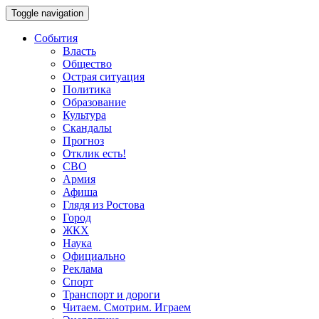
Toggle navigation
События
Власть
Общество
Острая ситуация
Политика
Образование
Культура
Скандалы
Прогноз
Отклик есть!
СВО
Армия
Афиша
Глядя из Ростова
Город
ЖКХ
Наука
Официально
Реклама
Спорт
Транспорт и дороги
Читаем. Смотрим. Играем