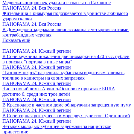
Медвежат-попрошаек удалили с трассы на Сахалине
ПАНОРАМА 24. Вся Россия
Жительница Приамурья подозревается в убийстве любимого
ударом скалки
ПАНОРАМА 24. Вся Россия
В Домодедово задержали авиапассажира с четырьмя сотнями
контрабандных черепах
Показать ещё
ПАНОРАМА 24. Южный регион
В Сочи мужчина покалечил две иномарки на 420 тыс. рублей
в поисках "портала в иные миры"
ПАНОРАМА 24. Южный регион
"Газпром нефть" разрешила кубанским водителям заливать
топливо в канистры на своих заправках
ПАНОРАМА 24. Южный регион
Число погибших в Архипо-Осиповке при атаке БПЛА
достигло 6, среди них трое детей
ПАНОРАМА 24. Южный регион
В Краснодаре в частном доме обнаружили запрещенную пуму
ПАНОРАМА 24. Южный регион
В Сочи горная река унесла в море двух туристов. Один погиб
ПАНОРАМА 24. Южный регион
Четырех молодых кубанцев задержали за нацистское
приветствие