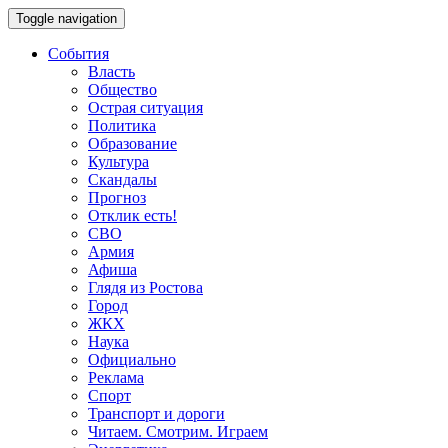
Toggle navigation
События
Власть
Общество
Острая ситуация
Политика
Образование
Культура
Скандалы
Прогноз
Отклик есть!
СВО
Армия
Афиша
Глядя из Ростова
Город
ЖКХ
Наука
Официально
Реклама
Спорт
Транспорт и дороги
Читаем. Смотрим. Играем