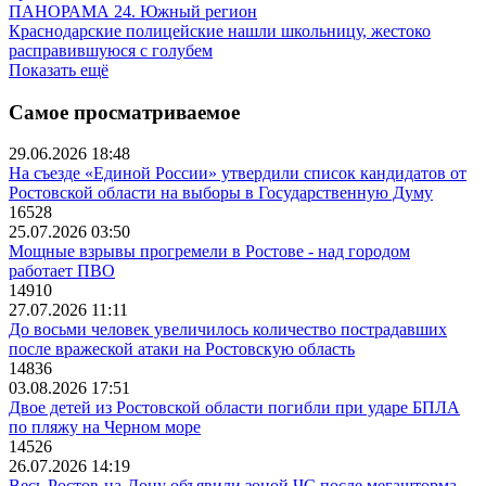
ПАНОРАМА 24. Южный регион
Краснодарские полицейские нашли школьницу, жестоко
расправившуюся с голубем
Показать ещё
Самое просматриваемое
29.06.2026 18:48
На съезде «Единой России» утвердили список кандидатов от
Ростовской области на выборы в Государственную Думу
16528
25.07.2026 03:50
Мощные взрывы прогремели в Ростове - над городом
работает ПВО
14910
27.07.2026 11:11
До восьми человек увеличилось количество пострадавших
после вражеской атаки на Ростовскую область
14836
03.08.2026 17:51
Двое детей из Ростовской области погибли при ударе БПЛА
по пляжу на Черном море
14526
26.07.2026 14:19
Весь Ростов-на-Дону объявили зоной ЧС после мегашторма