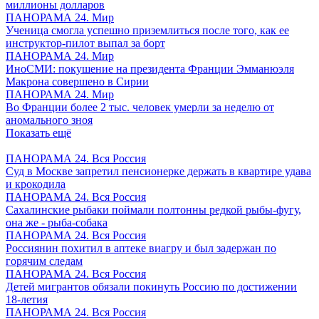
миллионы долларов
ПАНОРАМА 24. Мир
Ученица смогла успешно приземлиться после того, как ее
инструктор-пилот выпал за борт
ПАНОРАМА 24. Мир
ИноСМИ: покушение на президента Франции Эмманюэля
Макрона совершено в Сирии
ПАНОРАМА 24. Мир
Во Франции более 2 тыс. человек умерли за неделю от
аномального зноя
Показать ещё
ПАНОРАМА 24. Вся Россия
Суд в Москве запретил пенсионерке держать в квартире удава
и крокодила
ПАНОРАМА 24. Вся Россия
Сахалинские рыбаки поймали полтонны редкой рыбы-фугу,
она же - рыба-собака
ПАНОРАМА 24. Вся Россия
Россиянин похитил в аптеке виагру и был задержан по
горячим следам
ПАНОРАМА 24. Вся Россия
Детей мигрантов обязали покинуть Россию по достижении
18-летия
ПАНОРАМА 24. Вся Россия