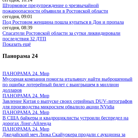
Штормовое предупреждение о чрезвычайной
пожароопасности объявили в Ростовской области
сегодня, 09:01
Под Ростовом женщина пошла купаться в Дон и пропала
сегодня, 08:39
Спасатели Ростовской области за сутки ликвидировали
последствия 32 ДТП
Показать ещё
Панорама
24
ПАНОРАМА 24. Мир
Мусорная компания помогла итальянцу найти выброшенный
по ошибке лотерейный билет с выигрышем в миллион
долларов
ПАНОРАМА 24. Мир
Завление Китая о выпуске своих серийных DUV-литографов
для производства микросхем обвалило акции NVidia
ПАНОРАМА 24. Мир
В США байкеры и квадроциклисты устроили беспредел на
дорогах Лонг-Айленда
ПАНОРАМА 24. Мир
Джедайский меч Люка Скайуокера продали с аукциона за