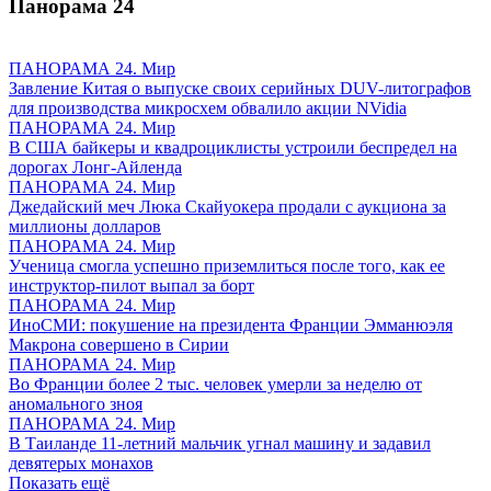
Панорама
24
ПАНОРАМА 24. Мир
Завление Китая о выпуске своих серийных DUV-литографов
для производства микросхем обвалило акции NVidia
ПАНОРАМА 24. Мир
В США байкеры и квадроциклисты устроили беспредел на
дорогах Лонг-Айленда
ПАНОРАМА 24. Мир
Джедайский меч Люка Скайуокера продали с аукциона за
миллионы долларов
ПАНОРАМА 24. Мир
Ученица смогла успешно приземлиться после того, как ее
инструктор-пилот выпал за борт
ПАНОРАМА 24. Мир
ИноСМИ: покушение на президента Франции Эмманюэля
Макрона совершено в Сирии
ПАНОРАМА 24. Мир
Во Франции более 2 тыс. человек умерли за неделю от
аномального зноя
ПАНОРАМА 24. Мир
В Таиланде 11-летний мальчик угнал машину и задавил
девятерых монахов
Показать ещё