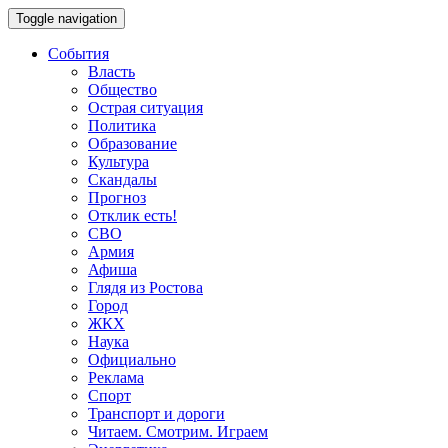
Toggle navigation
События
Власть
Общество
Острая ситуация
Политика
Образование
Культура
Скандалы
Прогноз
Отклик есть!
СВО
Армия
Афиша
Глядя из Ростова
Город
ЖКХ
Наука
Официально
Реклама
Спорт
Транспорт и дороги
Читаем. Смотрим. Играем