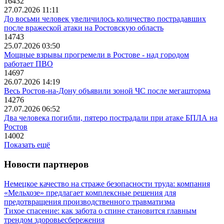
16432
27.07.2026 11:11
До восьми человек увеличилось количество пострадавших
после вражеской атаки на Ростовскую область
14743
25.07.2026 03:50
Мощные взрывы прогремели в Ростове - над городом
работает ПВО
14697
26.07.2026 14:19
Весь Ростов-на-Дону объявили зоной ЧС после мегашторма
14276
27.07.2026 06:52
Два человека погибли, пятеро пострадали при атаке БПЛА на
Ростов
14002
Показать ещё
Новости партнеров
Немецкое качество на страже безопасности труда: компания
«Мельхозе» предлагает комплексные решения для
предотвращения производственного травматизма
Тихое спасение: как забота о спине становится главным
трендом здоровьесбережения