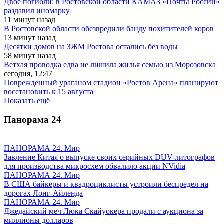
Двое погибли: в Ростовской области КАМАЗ «Почты России»
раздавил иномарку
11 минут назад
В Ростовской области обезвредили банду похитителей коров
13 минут назад
Десятки домов на ЗЖМ Ростова остались без воды
58 минут назад
Ветхая проводка едва не лишила жилья семью из Морозовска
сегодня, 12:47
Поврежденный ураганом стадион «Ростов Арена» планируют
восстановить к 15 августа
Показать ещё
Панорама
24
ПАНОРАМА 24. Мир
Завление Китая о выпуске своих серийных DUV-литографов
для производства микросхем обвалило акции NVidia
ПАНОРАМА 24. Мир
В США байкеры и квадроциклисты устроили беспредел на
дорогах Лонг-Айленда
ПАНОРАМА 24. Мир
Джедайский меч Люка Скайуокера продали с аукциона за
миллионы долларов