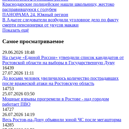
Краснодарские полицейские нашли школьницу, жестоко
расправившуюся с голубем
ПАНОРАМА 24. Южный регион
В Адыгее следователи возбудили уголовное дело по факту
смерти пенсионерки от укусов макаки
Показать ещё
Самое просматриваемое
29.06.2026 18:48
На съезде «Единой России» утвердили список кандидатов от
Ростовской области на выборы в Государственную Думу
16439
27.07.2026 11:11
До восьми человек увеличилось количество пострадавших
после вражеской атаки на Ростовскую область
14753
25.07.2026 03:50
Мощные взрывы прогремели в Ростове - над городом
работает ПВО
14727
26.07.2026 14:19
Весь Ростов-на-Дону объявили зоной ЧС после мегашторма
14285