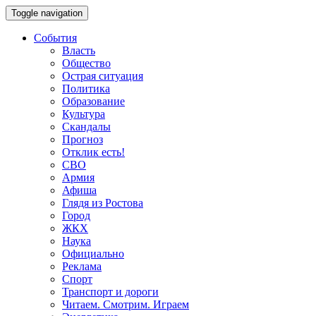
Toggle navigation
События
Власть
Общество
Острая ситуация
Политика
Образование
Культура
Скандалы
Прогноз
Отклик есть!
СВО
Армия
Афиша
Глядя из Ростова
Город
ЖКХ
Наука
Официально
Реклама
Спорт
Транспорт и дороги
Читаем. Смотрим. Играем