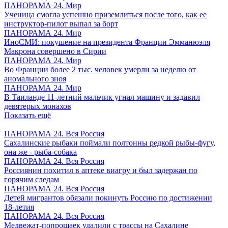
ПАНОРАМА 24. Мир
Ученица смогла успешно приземлиться после того, как ее
инструктор-пилот выпал за борт
ПАНОРАМА 24. Мир
ИноСМИ: покушение на президента Франции Эмманюэля
Макрона совершено в Сирии
ПАНОРАМА 24. Мир
Во Франции более 2 тыс. человек умерли за неделю от
аномального зноя
ПАНОРАМА 24. Мир
В Таиланде 11-летний мальчик угнал машину и задавил
девятерых монахов
Показать ещё
ПАНОРАМА 24. Вся Россия
Сахалинские рыбаки поймали полтонны редкой рыбы-фугу,
она же - рыба-собака
ПАНОРАМА 24. Вся Россия
Россиянин похитил в аптеке виагру и был задержан по
горячим следам
ПАНОРАМА 24. Вся Россия
Детей мигрантов обязали покинуть Россию по достижении
18-летия
ПАНОРАМА 24. Вся Россия
Медвежат-попрошаек удалили с трассы на Сахалине