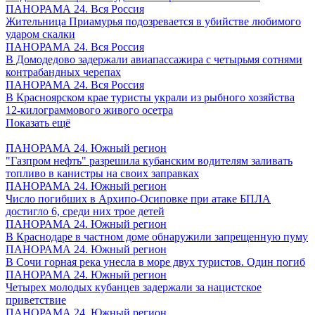
ПАНОРАМА 24. Вся Россия
Жительница Приамурья подозревается в убийстве любимого
ударом скалки
ПАНОРАМА 24. Вся Россия
В Домодедово задержали авиапассажира с четырьмя сотнями
контрабандных черепах
ПАНОРАМА 24. Вся Россия
В Красноярском крае туристы украли из рыбного хозяйства
12-килограммового живого осетра
Показать ещё
ПАНОРАМА 24. Южный регион
"Газпром нефть" разрешила кубанским водителям заливать
топливо в канистры на своих заправках
ПАНОРАМА 24. Южный регион
Число погибших в Архипо-Осиповке при атаке БПЛА
достигло 6, среди них трое детей
ПАНОРАМА 24. Южный регион
В Краснодаре в частном доме обнаружили запрещенную пуму
ПАНОРАМА 24. Южный регион
В Сочи горная река унесла в море двух туристов. Один погиб
ПАНОРАМА 24. Южный регион
Четырех молодых кубанцев задержали за нацистское
приветствие
ПАНОРАМА 24. Южный регион