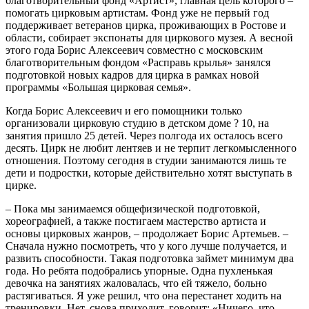
благотворительный фонд «Артист», главная цель которого –
помогать цирковым артистам. Фонд уже не первый год
поддерживает ветеранов цирка, проживающих в Ростове и
области, собирает экспонаты для циркового музея. А весной
этого года Борис Алексеевич совместно с московским
благотворительным фондом «Расправь крылья» занялся
подготовкой новых кадров для цирка в рамках новой
программы «Большая цирковая семья».
Когда Борис Алексеевич и его помощники только
организовали цирковую студию в детском доме ? 10, на
занятия пришло 25 детей. Через полгода их осталось всего
десять. Цирк не любит лентяев и не терпит легкомысленного
отношения. Поэтому сегодня в студии занимаются лишь те
дети и подростки, которые действительно хотят выступать в
цирке.
– Пока мы занимаемся общефизической подготовкой,
хореографией, а также постигаем мастерство артиста и
основы цирковых жанров, – продолжает Борис Артемьев. –
Сначала нужно посмотреть, что у кого лучше получается, и
развить способности. Такая подготовка займет минимум два
года. Но ребята подобрались упорные. Одна пухленькая
девочка на занятиях жаловалась, что ей тяжело, больно
растягиваться. Я уже решил, что она перестанет ходить на
тренировки. Нет, снова приходит, говорит: «Ничего, что