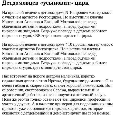
Детдомовцев «усыновит» цирк
На прошлой неделе в детском доме N 10 прошел мастер-класс
с участием артистов Росгосцирка. Но выступили клоуны
Константин Асташов и Евгений Мотовилов не перед
обычными детьми и подростками, а перед будущими
цирковыми звездами. Ведь уже полгода в детдоме работает
цирковая студия, <BR>где готовят артистов цирка.
На прошлой неделе в детском доме ? 10 прошел мастер-класс с
участием артистов Росгосцирка. Но выступили клоуны
Константин Асташов и Евгений Мотовилов не перед
обычными детьми и подростками, а перед будущими
цирковыми звездами. Ведь уже полгода в детдоме работает
цирковая студия, где готовят артистов цирка.
Нас встречает на пороге детдома маленькая, коротко
стриженная десятилетняя Ирочка, будущая звезда манежа. Она
очень гибкая и, скорее всего, станет хорошей гимнасткой. Вот
ее ровесник, светловолосый Сережа, выразительный и
артистичный ребенок, из него получится отличный клоун.
Пока же ребята только осваивают азы цирковой профессии и
учатся у других. А в качестве примеров для подражания к ним
привозят уже состоявшихся цирковых артистов, которые
общаются с детдомовцами и демонстрируют им свои номера.