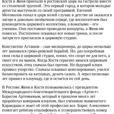
Костя и Женя приехали в ростовский цирк на гастроли вместе
со столичной труппой. Это первый город, в котором молодые
артисты выступили со своей программой. Евгений
Мотовилов попал в цирк волей случая: в детстве он оказался в
лагере в довольно необычном отряде, где воспитателем был
руководитель циркового коллектива, а вожатыми – его
ученики. Они постоянно проводили концерты, а Женя им
помогал. Постепенно осваивал все новые трюки, и после
лагеря его пригласили в цирковую студию.
Константин Асташов – сын милиционера, до цирка несколько
лет занимался греко-римской борьбой. Но, раз попробовав
свои силы в цирковой студии, понял, что спорт не для него, а
тянет его на манеж. Когда Костя серьезно занялся цирковым
искусством, отец сначала был против. Но будущий клоун
проявил упорство. Сначала осваивал жонглирование, учился
балансировать на катушках, делать сальто. А через несколько
лет пришел в клоунаду, где и остается по сей день.
В Ростове Женя и Костя познакомились с президентом
Международного благотворительного фонда «Артист»
Борисом Артемьевым, который в прошлом много лет
проработал коверным клоуном, был учеником знаменитого
Карандаша и знает об этой профессии все. Борис Алексеевич
помогает ребятам отшлифовать и усовершенствовать номер