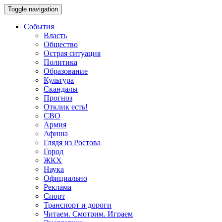
Toggle navigation
События
Власть
Общество
Острая ситуация
Политика
Образование
Культура
Скандалы
Прогноз
Отклик есть!
СВО
Армия
Афиша
Глядя из Ростова
Город
ЖКХ
Наука
Официально
Реклама
Спорт
Транспорт и дороги
Читаем. Смотрим. Играем