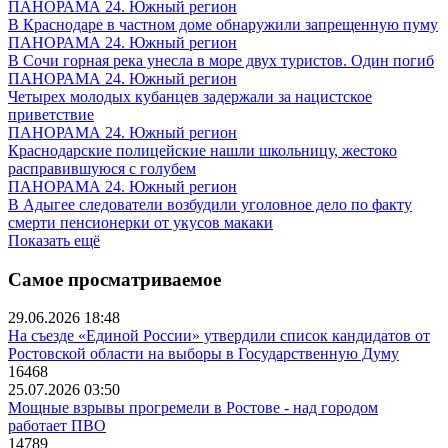
ПАНОРАМА 24. Южный регион
В Краснодаре в частном доме обнаружили запрещенную пуму
ПАНОРАМА 24. Южный регион
В Сочи горная река унесла в море двух туристов. Один погиб
ПАНОРАМА 24. Южный регион
Четырех молодых кубанцев задержали за нацистское
приветствие
ПАНОРАМА 24. Южный регион
Краснодарские полицейские нашли школьницу, жестоко
расправившуюся с голубем
ПАНОРАМА 24. Южный регион
В Адыгее следователи возбудили уголовное дело по факту
смерти пенсионерки от укусов макаки
Показать ещё
Самое просматриваемое
29.06.2026 18:48
На съезде «Единой России» утвердили список кандидатов от
Ростовской области на выборы в Государственную Думу
16468
25.07.2026 03:50
Мощные взрывы прогремели в Ростове - над городом
работает ПВО
14789