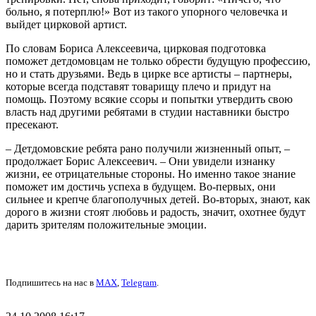
больно, я потерплю!» Вот из такого упорного человечка и
выйдет цирковой артист.
По словам Бориса Алексеевича, цирковая подготовка
поможет детдомовцам не только обрести будущую профессию,
но и стать друзьями. Ведь в цирке все артисты – партнеры,
которые всегда подставят товарищу плечо и придут на
помощь. Поэтому всякие ссоры и попытки утвердить свою
власть над другими ребятами в студии наставники быстро
пресекают.
– Детдомовские ребята рано получили жизненный опыт, –
продолжает Борис Алексеевич. – Они увидели изнанку
жизни, ее отрицательные стороны. Но именно такое знание
поможет им достичь успеха в будущем. Во-первых, они
сильнее и крепче благополучных детей. Во-вторых, знают, как
дорого в жизни стоят любовь и радость, значит, охотнее будут
дарить зрителям положительные эмоции.
Подпишитесь на нас в
MAX
,
Telegram
.