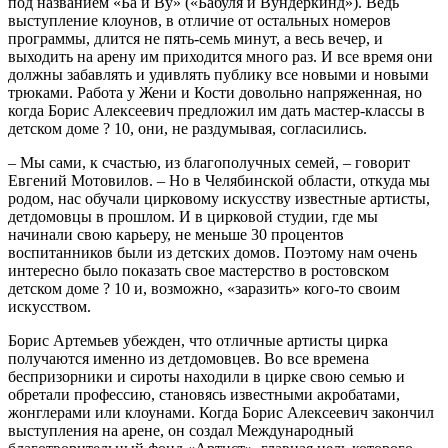
под названием «Ба и Ву» («Бабуля и Вундеркинд»). Ведь
выступление клоунов, в отличие от остальных номеров
программы, длится не пять-семь минут, а весь вечер, и
выходить на арену им приходится много раз. И все время они
должны забавлять и удивлять публику все новыми и новыми
трюками. Работа у Жени и Кости довольно напряженная, но
когда Борис Алексеевич предложил им дать мастер-классы в
детском доме ? 10, они, не раздумывая, согласились.
– Мы сами, к счастью, из благополучных семей, – говорит
Евгений Мотовилов. – Но в Челябинской области, откуда мы
родом, нас обучали цирковому искусству известные артисты,
детдомовцы в прошлом. И в цирковой студии, где мы
начинали свою карьеру, не меньше 30 процентов
воспитанников были из детских домов. Поэтому нам очень
интересно было показать свое мастерство в ростовском
детском доме ? 10 и, возможно, «заразить» кого-то своим
искусством.
Борис Артемьев убежден, что отличные артисты цирка
получаются именно из детдомовцев. Во все времена
беспризорники и сироты находили в цирке свою семью и
обретали профессию, становясь известными акробатами,
жонглерами или клоунами. Когда Борис Алексеевич закончил
выступления на арене, он создал Международный