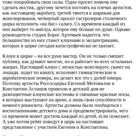
тоже попробовать свои силы. Один просит помочь ему
сделать мостик, другому хочется постоять на плечах артистов,
как настоящему акробату, третий тянется к шарикам для
жонглирования, четвертый просит гастролеров столичного
цирка исполнить «на бис» сальто. Со временем каждый из
них выберет то амплуа, которое ему больше по душе. Однако
руководитель студии Борис Артемьев надеется, что
большинство из них станет клоунами и эксцентриками,
которых в цирке сегодня катастрофически не хватает.
Клоун в цирке – на все руки мастер. Он не только смешит
публику, как думают многие, но и работает во всех остальных
жанрах. Настоящий клоун с легкостью жонглирует, скачет на
лошади, ходит по канату, исполняет гимнастические и
акробатические номера, но делает все это с долей юмора.
Поэтому артисты Росгосцирка Евгений Мотовилов и
Константин Асташов привезли в детский дом не
разноцветные клоунские костюмы и смешные красные носы,
в которых выступают на арене, а лишь свои способности и
немного реквизита. Артисты должны были пообщаться с
воспитанниками детского дома и продемонстрировать, чего
со временем может достичь каждый из детей, если пожелает.
А уже потом ребят поведут в цирк на настоящее
представление с участием Евгения и Константина.