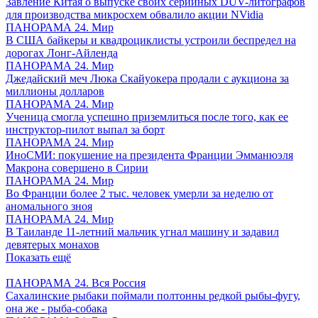
Завление Китая о выпуске своих серийных DUV-литографов
для производства микросхем обвалило акции NVidia
ПАНОРАМА 24. Мир
В США байкеры и квадроциклисты устроили беспредел на
дорогах Лонг-Айленда
ПАНОРАМА 24. Мир
Джедайский меч Люка Скайуокера продали с аукциона за
миллионы долларов
ПАНОРАМА 24. Мир
Ученица смогла успешно приземлиться после того, как ее
инструктор-пилот выпал за борт
ПАНОРАМА 24. Мир
ИноСМИ: покушение на президента Франции Эмманюэля
Макрона совершено в Сирии
ПАНОРАМА 24. Мир
Во Франции более 2 тыс. человек умерли за неделю от
аномального зноя
ПАНОРАМА 24. Мир
В Таиланде 11-летний мальчик угнал машину и задавил
девятерых монахов
Показать ещё
ПАНОРАМА 24. Вся Россия
Сахалинские рыбаки поймали полтонны редкой рыбы-фугу,
она же - рыба-собака