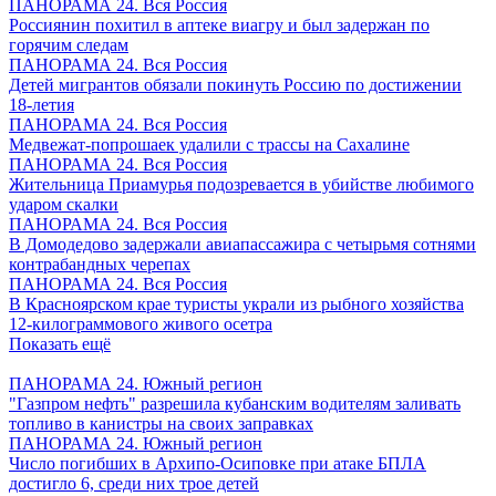
ПАНОРАМА 24. Вся Россия
Россиянин похитил в аптеке виагру и был задержан по
горячим следам
ПАНОРАМА 24. Вся Россия
Детей мигрантов обязали покинуть Россию по достижении
18-летия
ПАНОРАМА 24. Вся Россия
Медвежат-попрошаек удалили с трассы на Сахалине
ПАНОРАМА 24. Вся Россия
Жительница Приамурья подозревается в убийстве любимого
ударом скалки
ПАНОРАМА 24. Вся Россия
В Домодедово задержали авиапассажира с четырьмя сотнями
контрабандных черепах
ПАНОРАМА 24. Вся Россия
В Красноярском крае туристы украли из рыбного хозяйства
12-килограммового живого осетра
Показать ещё
ПАНОРАМА 24. Южный регион
"Газпром нефть" разрешила кубанским водителям заливать
топливо в канистры на своих заправках
ПАНОРАМА 24. Южный регион
Число погибших в Архипо-Осиповке при атаке БПЛА
достигло 6, среди них трое детей