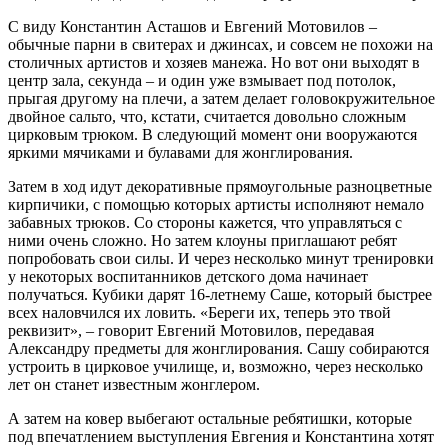
С виду Константин Асташов и Евгений Мотовилов –
обычные парни в свитерах и джинсах, и совсем не похожи на
столичных артистов и хозяев манежа. Но вот они выходят в
центр зала, секунда – и один уже взмывает под потолок,
прыгая другому на плечи, а затем делает головокружительное
двойное сальто, что, кстати, считается довольно сложным
цирковым трюком. В следующий момент они вооружаются
яркими мячиками и булавами для жонглирования.
Затем в ход идут декоративные прямоугольные разноцветные
кирпичики, с помощью которых артисты исполняют немало
забавных трюков. Со стороны кажется, что управляться с
ними очень сложно. Но затем клоуны приглашают ребят
попробовать свои силы. И через несколько минут тренировки
у некоторых воспитанников детского дома начинает
получаться. Кубики дарят 16-летнему Саше, который быстрее
всех наловчился их ловить. «Береги их, теперь это твой
реквизит», – говорит Евгений Мотовилов, передавая
Александру предметы для жонглирования. Сашу собираются
устроить в цирковое училище, и, возможно, через несколько
лет он станет известным жонглером.
А затем на ковер выбегают остальные ребятишки, которые
под впечатлением выступления Евгения и Константина хотят