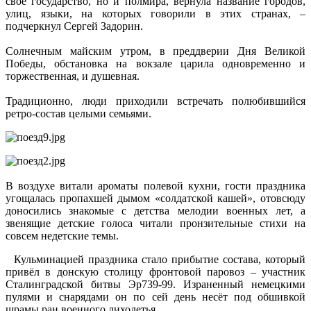
свое государство, но и полмира, вернула название городов,
улиц, языки, на которых говорили в этих странах, –
подчеркнул Сергей Задорин.
Солнечным майским утром, в преддверии Дня Великой
Победы, обстановка на вокзале царила одновременно и
торжественная, и душевная.
Традиционно, люди приходили встречать полюбившийся
ретро-состав целыми семьями.
В воздухе витали ароматы полевой кухни, гости праздника
угощалась пропахшей дымом «солдатской кашей», отовсюду
доносились знакомые с детства мелодии военных лет, а
звенящие детские голоса читали пронзительные стихи на
совсем недетские темы.
Кульминацией праздника стало прибытие состава, который
привёл в донскую столицу фронтовой паровоз – участник
Сталинградской битвы Эр739-99. Израненный немецкими
пулями и снарядами он по сей день несёт под обшивкой
шрамы ран военного лихолетья.