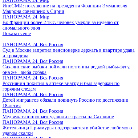
ПАНОРАМА 24. Мир
ИноСМИ: покушение на президента Франции Эмманюэля
Макрона совершено в Сирии
ПАНОРАМА 24. Мир
Во Франции более 2 тыс. человек умерли за неделю от
аномального зноя
Показать ещё
ПАНОРАМА 24. Вся Россия
Суд в Москве запретил пенсионерке держать в квартире удава
и крокодила
ПАНОРАМА 24. Вся Россия
Сахалинские рыбаки поймали полтонны редкой рыбы-фугу,
она же - рыба-собака
ПАНОРАМА 24. Вся Россия
Россиянин похитил в аптеке виагру и был задержан по
горячим следам
ПАНОРАМА 24. Вся Россия
Детей мигрантов обязали покинуть Россию по достижении
18-летия
ПАНОРАМА 24. Вся Россия
Медвежат-попрошаек удалили с трассы на Сахалине
ПАНОРАМА 24. Вся Россия
Жительница Приамурья подозревается в убийстве любимого
ударом скалки