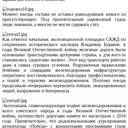
Момент въезда состава не оставил равнодушным никого из
присутствующих. Под пронзительный паровозный гудок
люди ликовали, а многие не могли сдержать слёз.
Как отметил начальник экспозиционной площадки СКЖД по
сохранению исторического наследия Владимир Бураков, в
годы Великой Отечественной войны железные дороги были
основными транспортными артериями страны, а для кого-то
становились «дорогами жизни». Этот вид транспорта работал
даже в самых суровых условиях. Разрушенные вражескими
бомбами и снарядами железнодорожная инфраструктура
оперативно восстанавливались благодаря профессионализму,
а порой и героизму железнодорожников. Поэтому поезда
продолжали непрерывно перевозить бойцов, эвакуированных
людей, вооружение и боеприпасы.
Экспозиция, символизирующая подвиг железнодорожников и
всего советского народа в годы Великой Отечественной
войны, путешествует дорогами памяти по магистрали с 2010
года. Примечательно, что родоначальниками курсирования
ретропоезда «Победа» с концертными программами стали