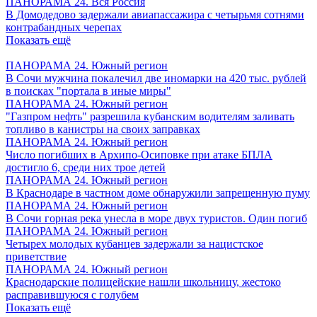
ПАНОРАМА 24. Вся Россия
В Домодедово задержали авиапассажира с четырьмя сотнями
контрабандных черепах
Показать ещё
ПАНОРАМА 24. Южный регион
В Сочи мужчина покалечил две иномарки на 420 тыс. рублей
в поисках "портала в иные миры"
ПАНОРАМА 24. Южный регион
"Газпром нефть" разрешила кубанским водителям заливать
топливо в канистры на своих заправках
ПАНОРАМА 24. Южный регион
Число погибших в Архипо-Осиповке при атаке БПЛА
достигло 6, среди них трое детей
ПАНОРАМА 24. Южный регион
В Краснодаре в частном доме обнаружили запрещенную пуму
ПАНОРАМА 24. Южный регион
В Сочи горная река унесла в море двух туристов. Один погиб
ПАНОРАМА 24. Южный регион
Четырех молодых кубанцев задержали за нацистское
приветствие
ПАНОРАМА 24. Южный регион
Краснодарские полицейские нашли школьницу, жестоко
расправившуюся с голубем
Показать ещё