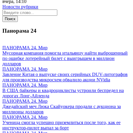
вчера, 14:10
Новости рубрики
Панорама
24
ПАНОРАМА 24. Мир
Мусорная компания помогла итальянцу найти выброшенный
по ошибке лотерейный билет с выигрышем в миллион
долларов
ПАНОРАМА 24. Мир
Завление Китая о выпуске своих серийных DUV-литографов
для производства микросхем обвалило акции NVidia
ПАНОРАМА 24. Мир
В США байкеры и квадроциклисты устроили беспредел на
дорогах Лонг-Айленда
ПАНОРАМА 24. Мир
Джедайский меч Люка Скайуокера продали с аукциона за
миллионы долларов
ПАНОРАМА 24. Мир
Ученица смогла успешно приземлиться после того, как ее
инструктор-пилот выпал за борт