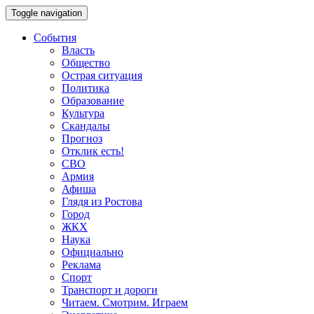
Toggle navigation
События
Власть
Общество
Острая ситуация
Политика
Образование
Культура
Скандалы
Прогноз
Отклик есть!
СВО
Армия
Афиша
Глядя из Ростова
Город
ЖКХ
Наука
Официально
Реклама
Спорт
Транспорт и дороги
Читаем. Смотрим. Играем