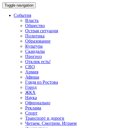
Toggle navigation
События
Власть
Общество
Острая ситуация
Политика
Образование
Культура
Скандалы
Прогноз
Отклик есть!
СВО
Армия
Афиша
Глядя из Ростова
Город
ЖКХ
Наука
Официально
Реклама
Спорт
Транспорт и дороги
Читаем. Смотрим. Играем