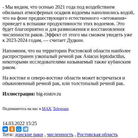
- Мы видим, что осенью 2021 года под воздействием
обильных атмосферных осадков водоемы наполнились водой,
что на фоне предшествующего естественного «летования»
приведет к вспышке продуктивности этих водоемов. Это
будет благоприятно и для размножения и восстановления
численности раков. Эффект от этого мы сможем увидеть уже
к 2023-2024 годам, — считает Дудкин.
Напомним, что на территории Ростовской области наиболее
распространен узкопалый речной рак Astacus leptodactilus,
некоторыми исследователями называемый также кубанским
раком.
На востоке и северо-востоке области может встречаться и
обыкновенный речной рак, или толстопалый речной рак.
Иллюстрация:
big-rostov.ru
Подпишитесь на нас в
MAX
,
Telegram
.
14.03.2022 15:25
Теги:
донские раки
,
численность
,
Ростовская область