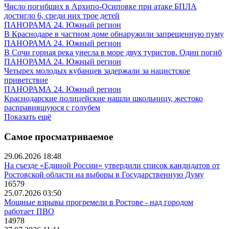
Число погибших в Архипо-Осиповке при атаке БПЛА
достигло 6, среди них трое детей
ПАНОРАМА 24. Южный регион
В Краснодаре в частном доме обнаружили запрещенную пуму
ПАНОРАМА 24. Южный регион
В Сочи горная река унесла в море двух туристов. Один погиб
ПАНОРАМА 24. Южный регион
Четырех молодых кубанцев задержали за нацистское
приветствие
ПАНОРАМА 24. Южный регион
Краснодарские полицейские нашли школьницу, жестоко
расправившуюся с голубем
Показать ещё
Самое просматриваемое
29.06.2026 18:48
На съезде «Единой России» утвердили список кандидатов от
Ростовской области на выборы в Государственную Думу
16579
25.07.2026 03:50
Мощные взрывы прогремели в Ростове - над городом
работает ПВО
14978