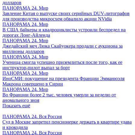
долларов
ПАНОРАМА 24. Мир
Завление Китая о выпуске своих серийных DUV-литографов
для производства микросхем обвалило акции NVidia
ПАНОРАМА 24. Мир
В США байкеры и квадроциклисты устроили беспредел на
дорогах Лонг-Айленда
ПАНОРАМА 24. Мир
Джедайский меч Люка Скайуокера продали с аукциона за
миллионы долларов
ПАНОРАМА 24. Мир
Ученица смогла успешно приземлиться после того, как ее
инструктор-пилот выпал за борт
ПАНОРАМА 24. Мир
ИноСМИ: покушение на президента Франции Эмманюэля
Макрона совершено в Сирии
ПАНОРАМА 24. Мир
Во Франции более 2 тыс. человек умерли за неделю от
аномального зноя
Показать ещё
ПАНОРАМА 24. Вся Россия
Суд в Москве запретил пенсионерке держать в квартире удава
и крокодила
ПАНОРАМА 24. Вся Россия