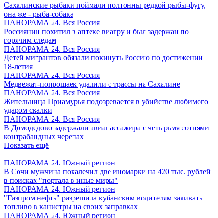
Сахалинские рыбаки поймали полтонны редкой рыбы-фугу,
она же - рыба-собака
ПАНОРАМА 24. Вся Россия
Россиянин похитил в аптеке виагру и был задержан по
горячим следам
ПАНОРАМА 24. Вся Россия
Детей мигрантов обязали покинуть Россию по достижении
18-летия
ПАНОРАМА 24. Вся Россия
Медвежат-попрошаек удалили с трассы на Сахалине
ПАНОРАМА 24. Вся Россия
Жительница Приамурья подозревается в убийстве любимого
ударом скалки
ПАНОРАМА 24. Вся Россия
В Домодедово задержали авиапассажира с четырьмя сотнями
контрабандных черепах
Показать ещё
ПАНОРАМА 24. Южный регион
В Сочи мужчина покалечил две иномарки на 420 тыс. рублей
в поисках "портала в иные миры"
ПАНОРАМА 24. Южный регион
"Газпром нефть" разрешила кубанским водителям заливать
топливо в канистры на своих заправках
ПАНОРАМА 24. Южный регион