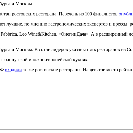
бурга и Москвы
 три ростовских ресторана. Перечень из 100 финалистов
опубл
ают лучшие, по мнению гастрономических экспертов и прессы, р
abbrica, Leo Wine&Kitchen, «ОнегинДача». А в расширенный лон
рга и Москвы. В сотне лидеров указаны пять ресторанов из Соч
а французской и южно-европейской кухнях.
 РФ
входили
те же ростовские рестораны. На девятое место рейти