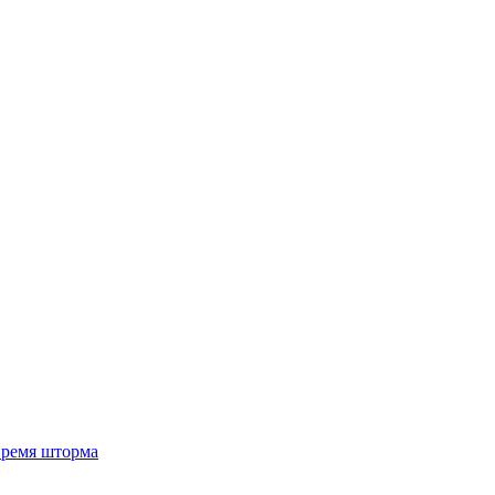
 время шторма