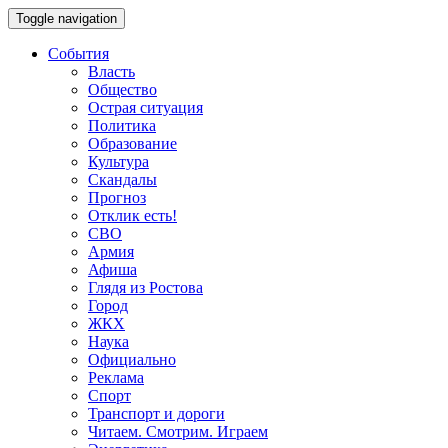
Toggle navigation
События
Власть
Общество
Острая ситуация
Политика
Образование
Культура
Скандалы
Прогноз
Отклик есть!
СВО
Армия
Афиша
Глядя из Ростова
Город
ЖКХ
Наука
Официально
Реклама
Спорт
Транспорт и дороги
Читаем. Смотрим. Играем