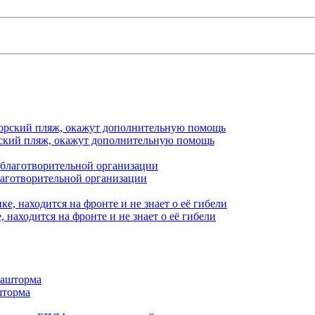
орский пляж, окажут дополнительную помощь
лаготворительной организации
находится на фронте и не знает о её гибели
шторма