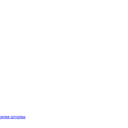
 время шторма