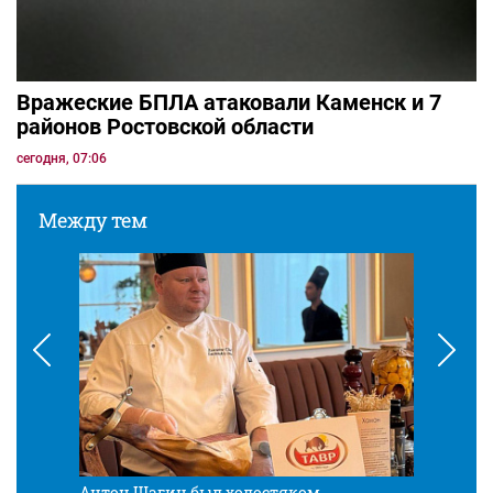
Вражеские БПЛА атаковали Каменск и 7
районов Ростовской области
сегодня, 07:06
Между тем
Антон Шагин был холостяком
Разв