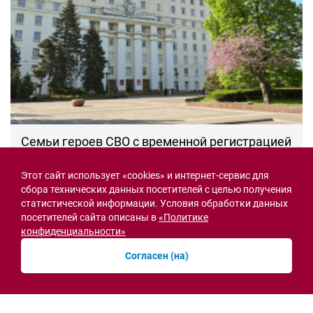
Семьи героев СВО с временной регистрацией
в Ростовской области смогут получить
земельный участок
Этот сайт использует «cookies» и интернет-сервис для
30.07.2026 13:05
сбора технических данных посетителей с целью получения
статистической информации. Условия обработки данных
Новости рубрики
посетителей сайта описаны в
«Политике
конфиденциальности»
Согласен (на)
Острая ситуация