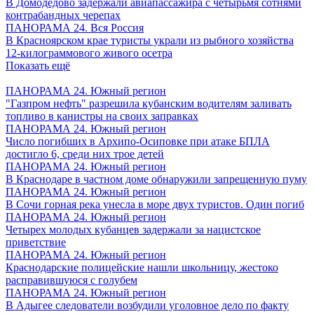
В Домодедово задержали авиапассажира с четырьмя сотнями
контрабандных черепах
ПАНОРАМА 24. Вся Россия
В Красноярском крае туристы украли из рыбного хозяйства
12-килограммового живого осетра
Показать ещё
ПАНОРАМА 24. Южный регион
"Газпром нефть" разрешила кубанским водителям заливать
топливо в канистры на своих заправках
ПАНОРАМА 24. Южный регион
Число погибших в Архипо-Осиповке при атаке БПЛА
достигло 6, среди них трое детей
ПАНОРАМА 24. Южный регион
В Краснодаре в частном доме обнаружили запрещенную пуму
ПАНОРАМА 24. Южный регион
В Сочи горная река унесла в море двух туристов. Один погиб
ПАНОРАМА 24. Южный регион
Четырех молодых кубанцев задержали за нацистское
приветствие
ПАНОРАМА 24. Южный регион
Краснодарские полицейские нашли школьницу, жестоко
расправившуюся с голубем
ПАНОРАМА 24. Южный регион
В Адыгее следователи возбудили уголовное дело по факту