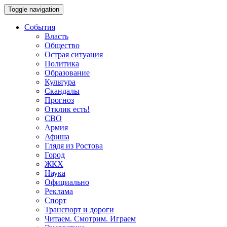
Toggle navigation
События
Власть
Общество
Острая ситуация
Политика
Образование
Культура
Скандалы
Прогноз
Отклик есть!
СВО
Армия
Афиша
Глядя из Ростова
Город
ЖКХ
Наука
Официально
Реклама
Спорт
Транспорт и дороги
Читаем. Смотрим. Играем