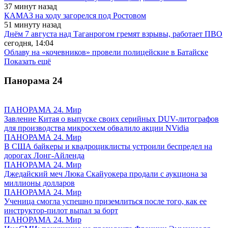
37 минут назад
КАМАЗ на ходу загорелся под Ростовом
51 минуту назад
Днём 7 августа над Таганрогом гремят взрывы, работает ПВО
сегодня, 14:04
Облаву на «кочевников» провели полицейские в Батайске
Показать ещё
Панорама
24
ПАНОРАМА 24. Мир
Завление Китая о выпуске своих серийных DUV-литографов
для производства микросхем обвалило акции NVidia
ПАНОРАМА 24. Мир
В США байкеры и квадроциклисты устроили беспредел на
дорогах Лонг-Айленда
ПАНОРАМА 24. Мир
Джедайский меч Люка Скайуокера продали с аукциона за
миллионы долларов
ПАНОРАМА 24. Мир
Ученица смогла успешно приземлиться после того, как ее
инструктор-пилот выпал за борт
ПАНОРАМА 24. Мир