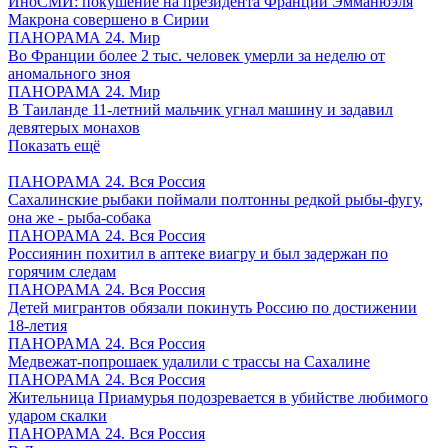
ИноСМИ: покушение на президента Франции Эмманюэля
Макрона совершено в Сирии
ПАНОРАМА 24. Мир
Во Франции более 2 тыс. человек умерли за неделю от
аномального зноя
ПАНОРАМА 24. Мир
В Таиланде 11-летний мальчик угнал машину и задавил
девятерых монахов
Показать ещё
ПАНОРАМА 24. Вся Россия
Сахалинские рыбаки поймали полтонны редкой рыбы-фугу,
она же - рыба-собака
ПАНОРАМА 24. Вся Россия
Россиянин похитил в аптеке виагру и был задержан по
горячим следам
ПАНОРАМА 24. Вся Россия
Детей мигрантов обязали покинуть Россию по достижении
18-летия
ПАНОРАМА 24. Вся Россия
Медвежат-попрошаек удалили с трассы на Сахалине
ПАНОРАМА 24. Вся Россия
Жительница Приамурья подозревается в убийстве любимого
ударом скалки
ПАНОРАМА 24. Вся Россия