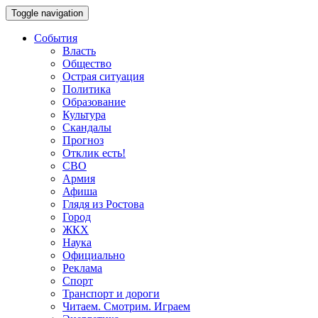
Toggle navigation
События
Власть
Общество
Острая ситуация
Политика
Образование
Культура
Скандалы
Прогноз
Отклик есть!
СВО
Армия
Афиша
Глядя из Ростова
Город
ЖКХ
Наука
Официально
Реклама
Спорт
Транспорт и дороги
Читаем. Смотрим. Играем