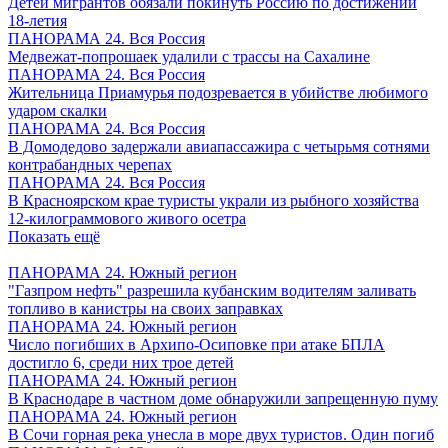
Детей мигрантов обязали покинуть Россию по достижении
18-летия
ПАНОРАМА 24. Вся Россия
Медвежат-попрошаек удалили с трассы на Сахалине
ПАНОРАМА 24. Вся Россия
Жительница Приамурья подозревается в убийстве любимого
ударом скалки
ПАНОРАМА 24. Вся Россия
В Домодедово задержали авиапассажира с четырьмя сотнями
контрабандных черепах
ПАНОРАМА 24. Вся Россия
В Красноярском крае туристы украли из рыбного хозяйства
12-килограммового живого осетра
Показать ещё
ПАНОРАМА 24. Южный регион
"Газпром нефть" разрешила кубанским водителям заливать
топливо в канистры на своих заправках
ПАНОРАМА 24. Южный регион
Число погибших в Архипо-Осиповке при атаке БПЛА
достигло 6, среди них трое детей
ПАНОРАМА 24. Южный регион
В Краснодаре в частном доме обнаружили запрещенную пуму
ПАНОРАМА 24. Южный регион
В Сочи горная река унесла в море двух туристов. Один погиб