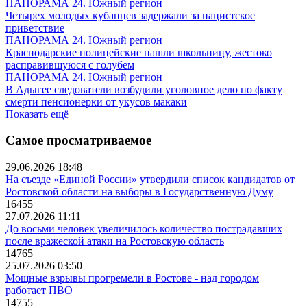
ПАНОРАМА 24. Южный регион
Четырех молодых кубанцев задержали за нацистское
приветствие
ПАНОРАМА 24. Южный регион
Краснодарские полицейские нашли школьницу, жестоко
расправившуюся с голубем
ПАНОРАМА 24. Южный регион
В Адыгее следователи возбудили уголовное дело по факту
смерти пенсионерки от укусов макаки
Показать ещё
Самое просматриваемое
29.06.2026 18:48
На съезде «Единой России» утвердили список кандидатов от
Ростовской области на выборы в Государственную Думу
16455
27.07.2026 11:11
До восьми человек увеличилось количество пострадавших
после вражеской атаки на Ростовскую область
14765
25.07.2026 03:50
Мощные взрывы прогремели в Ростове - над городом
работает ПВО
14755