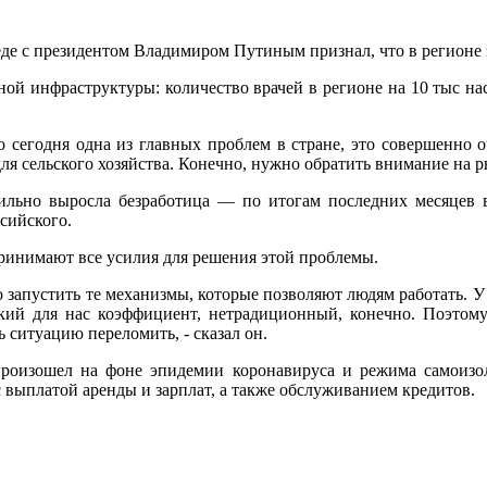
еде с президентом Владимиром Путиным признал, что в регионе
ной инфраструктуры: количество врачей в регионе на 10 тыс на
это сегодня одна из главных проблем в стране, это совершенно 
сельского хозяйства. Конечно, нужно обратить внимание на рын
сильно выросла безработица — по итогам последних месяцев 
ссийского.
дпринимают все усилия для решения этой проблемы.
 запустить те механизмы, которые позволяют людям работать. У
окий для нас коэффициент, нетрадиционный, конечно. Поэтому
ь ситуацию переломить, - сказал он.
произошел на фоне эпидемии коронавируса и режима самоизо
выплатой аренды и зарплат, а также обслуживанием кредитов.