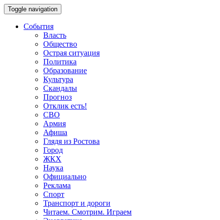
Toggle navigation
События
Власть
Общество
Острая ситуация
Политика
Образование
Культура
Скандалы
Прогноз
Отклик есть!
СВО
Армия
Афиша
Глядя из Ростова
Город
ЖКХ
Наука
Официально
Реклама
Спорт
Транспорт и дороги
Читаем. Смотрим. Играем