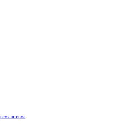
 время шторма