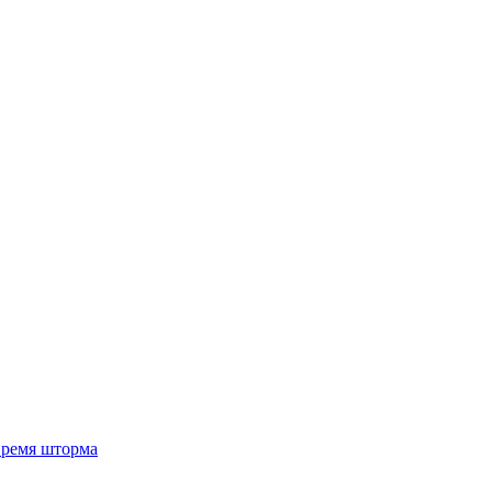
 время шторма