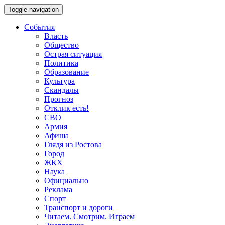
Toggle navigation
События
Власть
Общество
Острая ситуация
Политика
Образование
Культура
Скандалы
Прогноз
Отклик есть!
СВО
Армия
Афиша
Глядя из Ростова
Город
ЖКХ
Наука
Официально
Реклама
Спорт
Транспорт и дороги
Читаем. Смотрим. Играем