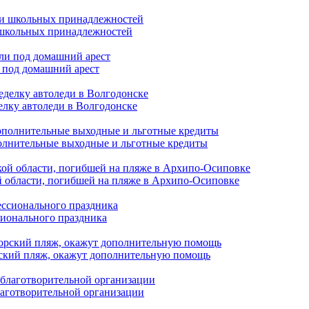
и школьных принадлежностей
 под домашний арест
елку автоледи в Волгодонске
полнительные выходные и льготные кредиты
й области, погибшей на пляже в Архипо-Осиповке
сионального праздника
орский пляж, окажут дополнительную помощь
лаготворительной организации