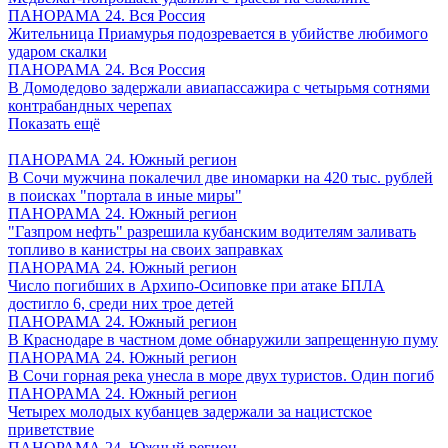
ПАНОРАМА 24. Вся Россия
Жительница Приамурья подозревается в убийстве любимого
ударом скалки
ПАНОРАМА 24. Вся Россия
В Домодедово задержали авиапассажира с четырьмя сотнями
контрабандных черепах
Показать ещё
ПАНОРАМА 24. Южный регион
В Сочи мужчина покалечил две иномарки на 420 тыс. рублей
в поисках "портала в иные миры"
ПАНОРАМА 24. Южный регион
"Газпром нефть" разрешила кубанским водителям заливать
топливо в канистры на своих заправках
ПАНОРАМА 24. Южный регион
Число погибших в Архипо-Осиповке при атаке БПЛА
достигло 6, среди них трое детей
ПАНОРАМА 24. Южный регион
В Краснодаре в частном доме обнаружили запрещенную пуму
ПАНОРАМА 24. Южный регион
В Сочи горная река унесла в море двух туристов. Один погиб
ПАНОРАМА 24. Южный регион
Четырех молодых кубанцев задержали за нацистское
приветствие
ПАНОРАМА 24. Южный регион