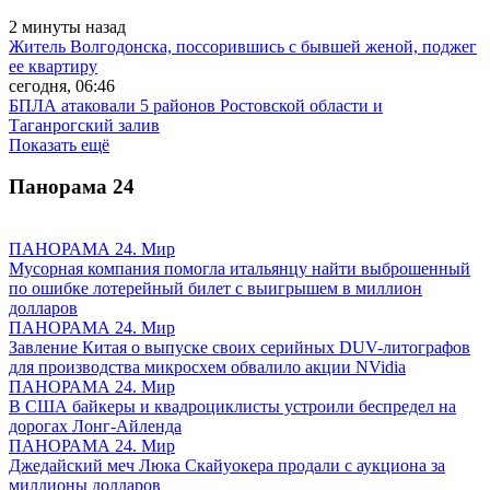
2 минуты назад
Житель Волгодонска, поссорившись с бывшей женой, поджег
ее квартиру
сегодня, 06:46
БПЛА атаковали 5 районов Ростовской области и
Таганрогский залив
Показать ещё
Панорама
24
ПАНОРАМА 24. Мир
Мусорная компания помогла итальянцу найти выброшенный
по ошибке лотерейный билет с выигрышем в миллион
долларов
ПАНОРАМА 24. Мир
Завление Китая о выпуске своих серийных DUV-литографов
для производства микросхем обвалило акции NVidia
ПАНОРАМА 24. Мир
В США байкеры и квадроциклисты устроили беспредел на
дорогах Лонг-Айленда
ПАНОРАМА 24. Мир
Джедайский меч Люка Скайуокера продали с аукциона за
миллионы долларов