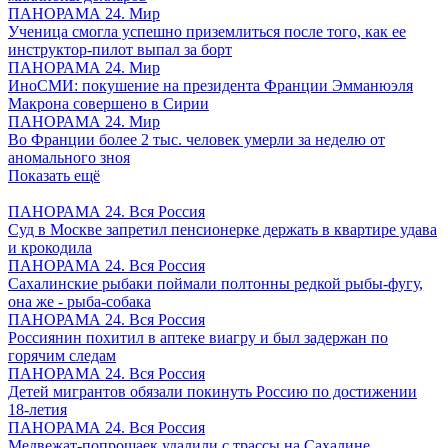
ПАНОРАМА 24. Мир
Ученица смогла успешно приземлиться после того, как ее
инструктор-пилот выпал за борт
ПАНОРАМА 24. Мир
ИноСМИ: покушение на президента Франции Эмманюэля
Макрона совершено в Сирии
ПАНОРАМА 24. Мир
Во Франции более 2 тыс. человек умерли за неделю от
аномального зноя
Показать ещё
ПАНОРАМА 24. Вся Россия
Суд в Москве запретил пенсионерке держать в квартире удава
и крокодила
ПАНОРАМА 24. Вся Россия
Сахалинские рыбаки поймали полтонны редкой рыбы-фугу,
она же - рыба-собака
ПАНОРАМА 24. Вся Россия
Россиянин похитил в аптеке виагру и был задержан по
горячим следам
ПАНОРАМА 24. Вся Россия
Детей мигрантов обязали покинуть Россию по достижении
18-летия
ПАНОРАМА 24. Вся Россия
Медвежат-попрошаек удалили с трассы на Сахалине