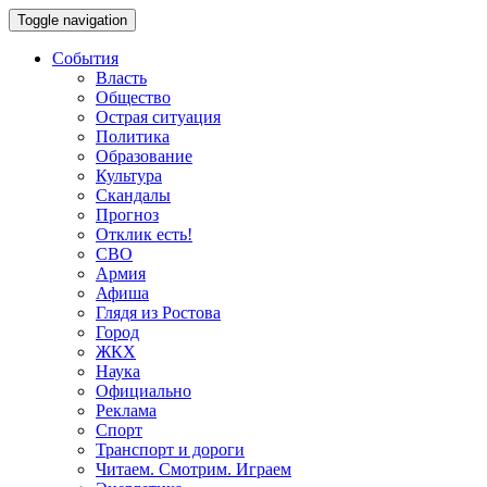
Toggle navigation
События
Власть
Общество
Острая ситуация
Политика
Образование
Культура
Скандалы
Прогноз
Отклик есть!
СВО
Армия
Афиша
Глядя из Ростова
Город
ЖКХ
Наука
Официально
Реклама
Спорт
Транспорт и дороги
Читаем. Смотрим. Играем