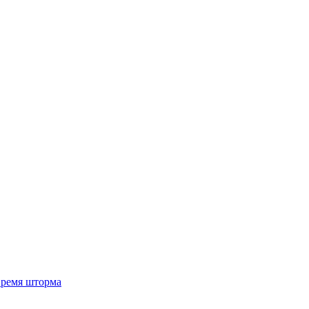
 время шторма