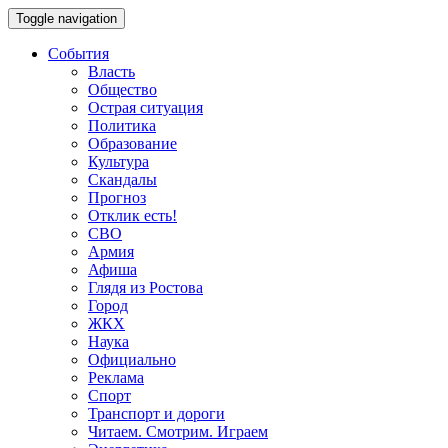
Toggle navigation
События
Власть
Общество
Острая ситуация
Политика
Образование
Культура
Скандалы
Прогноз
Отклик есть!
СВО
Армия
Афиша
Глядя из Ростова
Город
ЖКХ
Наука
Официально
Реклама
Спорт
Транспорт и дороги
Читаем. Смотрим. Играем