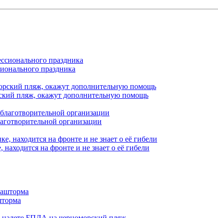
сионального праздника
орский пляж, окажут дополнительную помощь
лаготворительной организации
находится на фронте и не знает о её гибели
шторма