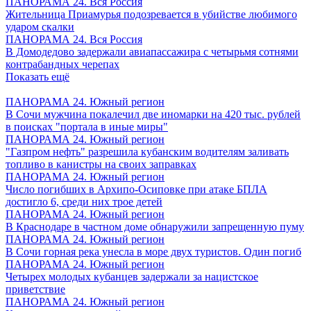
ПАНОРАМА 24. Вся Россия
Жительница Приамурья подозревается в убийстве любимого
ударом скалки
ПАНОРАМА 24. Вся Россия
В Домодедово задержали авиапассажира с четырьмя сотнями
контрабандных черепах
Показать ещё
ПАНОРАМА 24. Южный регион
В Сочи мужчина покалечил две иномарки на 420 тыс. рублей
в поисках "портала в иные миры"
ПАНОРАМА 24. Южный регион
"Газпром нефть" разрешила кубанским водителям заливать
топливо в канистры на своих заправках
ПАНОРАМА 24. Южный регион
Число погибших в Архипо-Осиповке при атаке БПЛА
достигло 6, среди них трое детей
ПАНОРАМА 24. Южный регион
В Краснодаре в частном доме обнаружили запрещенную пуму
ПАНОРАМА 24. Южный регион
В Сочи горная река унесла в море двух туристов. Один погиб
ПАНОРАМА 24. Южный регион
Четырех молодых кубанцев задержали за нацистское
приветствие
ПАНОРАМА 24. Южный регион