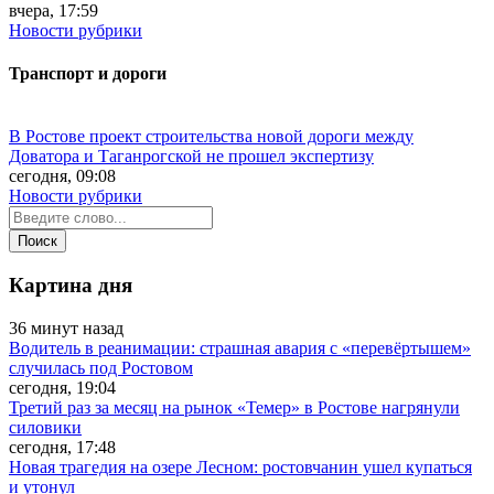
вчера, 17:59
Новости рубрики
Транспорт и дороги
В Ростове проект строительства новой дороги между
Доватора и Таганрогской не прошел экспертизу
сегодня, 09:08
Новости рубрики
Картина дня
36 минут назад
Водитель в реанимации: страшная авария с «перевёртышем»
случилась под Ростовом
сегодня, 19:04
Третий раз за месяц на рынок «Темер» в Ростове нагрянули
силовики
сегодня, 17:48
Новая трагедия на озере Лесном: ростовчанин ушел купаться
и утонул