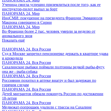
ПАНОРАМА 24. Мир
Ученица смогла успешно приземлиться после того, как ее
инструктор-пилот выпал за борт
ПАНОРАМА 24. Мир
ИноСМИ: покушение на президента Франции Эмманюэля
Макрона совершено в Сирии
ПАНОРАМА 24. Мир
Во Франции более 2 тыс. человек умерли за неделю от
аномального зноя
Показать ещё
ПАНОРАМА 24. Вся Россия
Суд в Москве запретил пенсионерке держать в квартире удава
и крокодила
ПАНОРАМА 24. Вся Россия
Сахалинские рыбаки поймали полтонны редкой рыбы-фугу,
она же - рыба-собака
ПАНОРАМА 24. Вся Россия
Россиянин похитил в аптеке виагру и был задержан по
горячим следам
ПАНОРАМА 24. Вся Россия
Детей мигрантов обязали покинуть Россию по достижении
18-летия
ПАНОРАМА 24. Вся Россия
Медвежат-попрошаек удалили с трассы на Сахалине