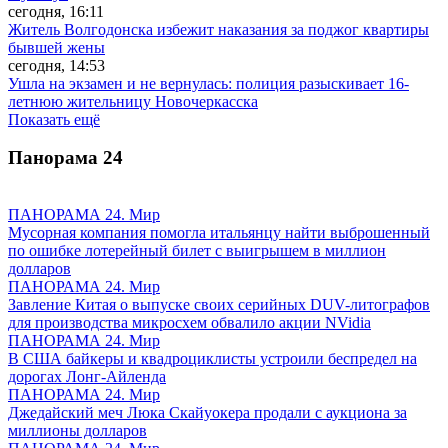
сегодня, 16:11
Житель Волгодонска избежит наказания за поджог квартиры
бывшей жены
сегодня, 14:53
Ушла на экзамен и не вернулась: полиция разыскивает 16-
летнюю жительницу Новочеркасска
Показать ещё
Панорама
24
ПАНОРАМА 24. Мир
Мусорная компания помогла итальянцу найти выброшенный
по ошибке лотерейный билет с выигрышем в миллион
долларов
ПАНОРАМА 24. Мир
Завление Китая о выпуске своих серийных DUV-литографов
для производства микросхем обвалило акции NVidia
ПАНОРАМА 24. Мир
В США байкеры и квадроциклисты устроили беспредел на
дорогах Лонг-Айленда
ПАНОРАМА 24. Мир
Джедайский меч Люка Скайуокера продали с аукциона за
миллионы долларов