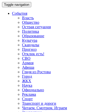
Toggle navigation
События
Власть
Общество
Острая ситуация
Политика
Образование
Культура
Скандалы
Прогноз
Отклик есть!
СВО
Армия
Афиша
Глядя из Ростова
Город
ЖКХ
Наука
Официально
Реклама
Спорт
Транспорт и дороги
Читаем. Смотрим. Играем