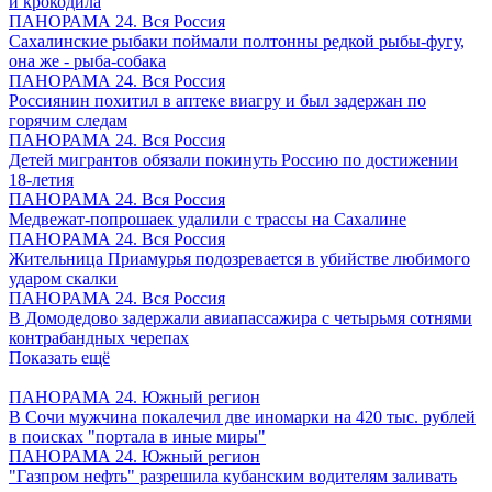
и крокодила
ПАНОРАМА 24. Вся Россия
Сахалинские рыбаки поймали полтонны редкой рыбы-фугу,
она же - рыба-собака
ПАНОРАМА 24. Вся Россия
Россиянин похитил в аптеке виагру и был задержан по
горячим следам
ПАНОРАМА 24. Вся Россия
Детей мигрантов обязали покинуть Россию по достижении
18-летия
ПАНОРАМА 24. Вся Россия
Медвежат-попрошаек удалили с трассы на Сахалине
ПАНОРАМА 24. Вся Россия
Жительница Приамурья подозревается в убийстве любимого
ударом скалки
ПАНОРАМА 24. Вся Россия
В Домодедово задержали авиапассажира с четырьмя сотнями
контрабандных черепах
Показать ещё
ПАНОРАМА 24. Южный регион
В Сочи мужчина покалечил две иномарки на 420 тыс. рублей
в поисках "портала в иные миры"
ПАНОРАМА 24. Южный регион
"Газпром нефть" разрешила кубанским водителям заливать