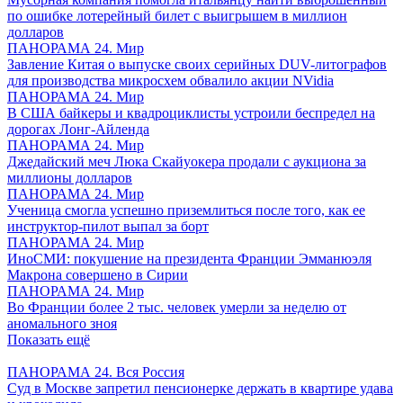
по ошибке лотерейный билет с выигрышем в миллион
долларов
ПАНОРАМА 24. Мир
Завление Китая о выпуске своих серийных DUV-литографов
для производства микросхем обвалило акции NVidia
ПАНОРАМА 24. Мир
В США байкеры и квадроциклисты устроили беспредел на
дорогах Лонг-Айленда
ПАНОРАМА 24. Мир
Джедайский меч Люка Скайуокера продали с аукциона за
миллионы долларов
ПАНОРАМА 24. Мир
Ученица смогла успешно приземлиться после того, как ее
инструктор-пилот выпал за борт
ПАНОРАМА 24. Мир
ИноСМИ: покушение на президента Франции Эмманюэля
Макрона совершено в Сирии
ПАНОРАМА 24. Мир
Во Франции более 2 тыс. человек умерли за неделю от
аномального зноя
Показать ещё
ПАНОРАМА 24. Вся Россия
Суд в Москве запретил пенсионерке держать в квартире удава