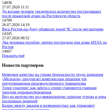
14838
27.07.2026 11:11
До восьми человек увеличилось количество пострадавших
после вражеской атаки на Ростовскую область
14799
26.07.2026 14:19
Весь Ростов-на-Дону объявили зоной ЧС после мегашторма
14345
27.07.2026 06:52
Два человека погибли, пятеро пострадали при атаке БПЛА на
Ростов
14067
Показать ещё
Новости партнеров
Немецкое качество на страже безопасности труда: компания
«Мельхозе» предлагает комплексные решения для
предотвращения производственного травматизма
Тихое спасение: как забота о спине становится главным
трендом здоровьесбережения
Вид на жительство под микроскопом: скрытые угрозы и цена
поспешных решений
Баланс между заказом и возможностью: как управляют
производственным потоком