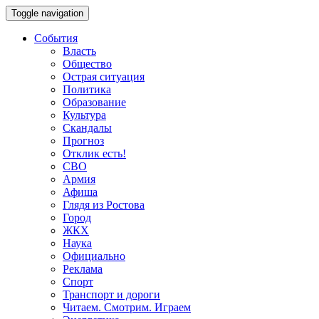
Toggle navigation
События
Власть
Общество
Острая ситуация
Политика
Образование
Культура
Скандалы
Прогноз
Отклик есть!
СВО
Армия
Афиша
Глядя из Ростова
Город
ЖКХ
Наука
Официально
Реклама
Спорт
Транспорт и дороги
Читаем. Смотрим. Играем