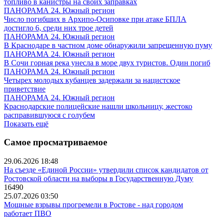
топливо в канистры на своих заправках
ПАНОРАМА 24. Южный регион
Число погибших в Архипо-Осиповке при атаке БПЛА
достигло 6, среди них трое детей
ПАНОРАМА 24. Южный регион
В Краснодаре в частном доме обнаружили запрещенную пуму
ПАНОРАМА 24. Южный регион
В Сочи горная река унесла в море двух туристов. Один погиб
ПАНОРАМА 24. Южный регион
Четырех молодых кубанцев задержали за нацистское
приветствие
ПАНОРАМА 24. Южный регион
Краснодарские полицейские нашли школьницу, жестоко
расправившуюся с голубем
Показать ещё
Самое просматриваемое
29.06.2026 18:48
На съезде «Единой России» утвердили список кандидатов от
Ростовской области на выборы в Государственную Думу
16490
25.07.2026 03:50
Мощные взрывы прогремели в Ростове - над городом
работает ПВО