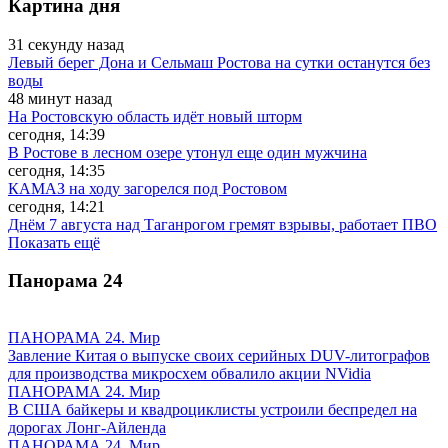
Картина дня
31 секунду назад
Левый берег Дона и Сельмаш Ростова на сутки останутся без
воды
48 минут назад
На Ростовскую область идёт новый шторм
сегодня, 14:39
В Ростове в лесном озере утонул еще один мужчина
сегодня, 14:35
КАМАЗ на ходу загорелся под Ростовом
сегодня, 14:21
Днём 7 августа над Таганрогом гремят взрывы, работает ПВО
Показать ещё
Панорама
24
ПАНОРАМА 24. Мир
Завление Китая о выпуске своих серийных DUV-литографов
для производства микросхем обвалило акции NVidia
ПАНОРАМА 24. Мир
В США байкеры и квадроциклисты устроили беспредел на
дорогах Лонг-Айленда
ПАНОРАМА 24. Мир