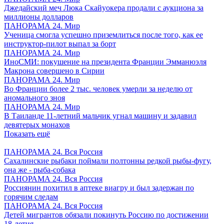
Джедайский меч Люка Скайуокера продали с аукциона за
миллионы долларов
ПАНОРАМА 24. Мир
Ученица смогла успешно приземлиться после того, как ее
инструктор-пилот выпал за борт
ПАНОРАМА 24. Мир
ИноСМИ: покушение на президента Франции Эмманюэля
Макрона совершено в Сирии
ПАНОРАМА 24. Мир
Во Франции более 2 тыс. человек умерли за неделю от
аномального зноя
ПАНОРАМА 24. Мир
В Таиланде 11-летний мальчик угнал машину и задавил
девятерых монахов
Показать ещё
ПАНОРАМА 24. Вся Россия
Сахалинские рыбаки поймали полтонны редкой рыбы-фугу,
она же - рыба-собака
ПАНОРАМА 24. Вся Россия
Россиянин похитил в аптеке виагру и был задержан по
горячим следам
ПАНОРАМА 24. Вся Россия
Детей мигрантов обязали покинуть Россию по достижении
18-летия