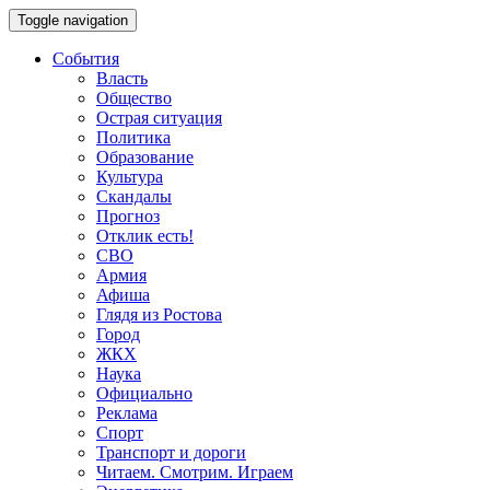
Toggle navigation
События
Власть
Общество
Острая ситуация
Политика
Образование
Культура
Скандалы
Прогноз
Отклик есть!
СВО
Армия
Афиша
Глядя из Ростова
Город
ЖКХ
Наука
Официально
Реклама
Спорт
Транспорт и дороги
Читаем. Смотрим. Играем