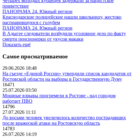
Четырех молодых кубанцев задержали за нацистское
приветствие
ПАНОРАМА 24. Южный регион
Краснодарские полицейские нашли школьницу, жестоко
расправившуюся с голубем
ПАНОРАМА 24. Южный регион
В Адыгее следователи возбудили уголовное дело по факту
смерти пенсионерки от укусов макаки
Показать ещё
Самое просматриваемое
29.06.2026 18:48
На съезде «Единой России» утвердили список кандидатов от
Ростовской области на выборы в Государственную Думу
16471
25.07.2026 03:50
Мощные взрывы прогремели в Ростове - над городом
работает ПВО
14796
27.07.2026 11:11
До восьми человек увеличилось количество пострадавших
после вражеской атаки на Ростовскую область
14783
26.07.2026 14:19