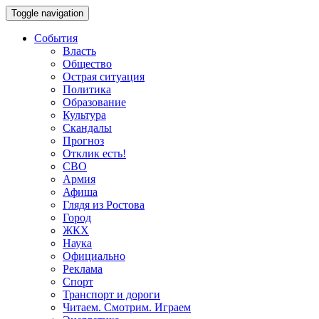
Toggle navigation
События
Власть
Общество
Острая ситуация
Политика
Образование
Культура
Скандалы
Прогноз
Отклик есть!
СВО
Армия
Афиша
Глядя из Ростова
Город
ЖКХ
Наука
Официально
Реклама
Спорт
Транспорт и дороги
Читаем. Смотрим. Играем