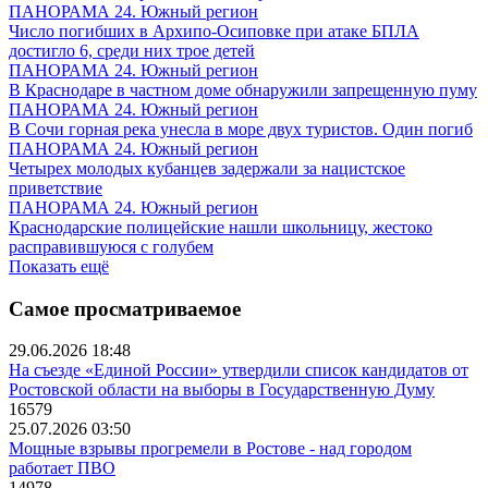
ПАНОРАМА 24. Южный регион
Число погибших в Архипо-Осиповке при атаке БПЛА
достигло 6, среди них трое детей
ПАНОРАМА 24. Южный регион
В Краснодаре в частном доме обнаружили запрещенную пуму
ПАНОРАМА 24. Южный регион
В Сочи горная река унесла в море двух туристов. Один погиб
ПАНОРАМА 24. Южный регион
Четырех молодых кубанцев задержали за нацистское
приветствие
ПАНОРАМА 24. Южный регион
Краснодарские полицейские нашли школьницу, жестоко
расправившуюся с голубем
Показать ещё
Самое просматриваемое
29.06.2026 18:48
На съезде «Единой России» утвердили список кандидатов от
Ростовской области на выборы в Государственную Думу
16579
25.07.2026 03:50
Мощные взрывы прогремели в Ростове - над городом
работает ПВО
14978