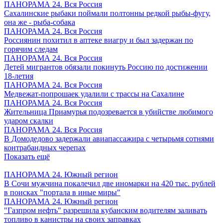
ПАНОРАМА 24. Вся Россия
Сахалинские рыбаки поймали полтонны редкой рыбы-фугу,
она же - рыба-собака
ПАНОРАМА 24. Вся Россия
Россиянин похитил в аптеке виагру и был задержан по
горячим следам
ПАНОРАМА 24. Вся Россия
Детей мигрантов обязали покинуть Россию по достижении
18-летия
ПАНОРАМА 24. Вся Россия
Медвежат-попрошаек удалили с трассы на Сахалине
ПАНОРАМА 24. Вся Россия
Жительница Приамурья подозревается в убийстве любимого
ударом скалки
ПАНОРАМА 24. Вся Россия
В Домодедово задержали авиапассажира с четырьмя сотнями
контрабандных черепах
Показать ещё
ПАНОРАМА 24. Южный регион
В Сочи мужчина покалечил две иномарки на 420 тыс. рублей
в поисках "портала в иные миры"
ПАНОРАМА 24. Южный регион
"Газпром нефть" разрешила кубанским водителям заливать
топливо в канистры на своих заправках