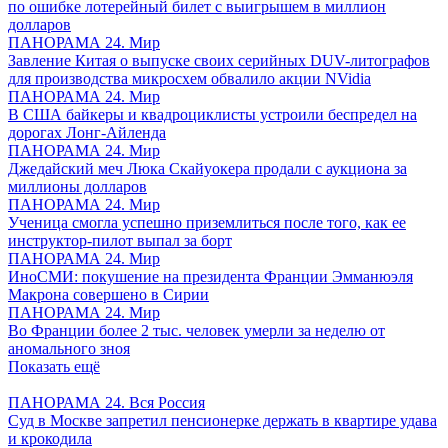
по ошибке лотерейный билет с выигрышем в миллион
долларов
ПАНОРАМА 24. Мир
Завление Китая о выпуске своих серийных DUV-литографов
для производства микросхем обвалило акции NVidia
ПАНОРАМА 24. Мир
В США байкеры и квадроциклисты устроили беспредел на
дорогах Лонг-Айленда
ПАНОРАМА 24. Мир
Джедайский меч Люка Скайуокера продали с аукциона за
миллионы долларов
ПАНОРАМА 24. Мир
Ученица смогла успешно приземлиться после того, как ее
инструктор-пилот выпал за борт
ПАНОРАМА 24. Мир
ИноСМИ: покушение на президента Франции Эмманюэля
Макрона совершено в Сирии
ПАНОРАМА 24. Мир
Во Франции более 2 тыс. человек умерли за неделю от
аномального зноя
Показать ещё
ПАНОРАМА 24. Вся Россия
Суд в Москве запретил пенсионерке держать в квартире удава
и крокодила