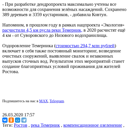
- При разработке дендропроекта максимально учтены все
возможности для сохранения зелёных насаждений. Сохранено
389 деревьев и 3359 кустарников, - добавила Ковтун.
Напомним, в прошлом году в рамках нацпроекта «Экология»
расчистили 4,5 км русла реки Темерник,
в 2020 расчистят ещё
4 км - от Суворовского до Низового водохранилища.
Оздоровление Темерника (
стоимостью 294,7 млн рублей
)
включает в себя также постоянный мониторинг, возведение
очистных сооружений, выявление свалок и незаконных
выпусков сточных вод. Результатом этих мероприятий станет
создание благоприятных условий проживания для жителей
Ростова.
Подпишитесь на нас в
MAX
,
Telegram
.
26.03.2020 17:57
Теги:
Ростов
,
река Темерник
,
компенсационное озеленение
,