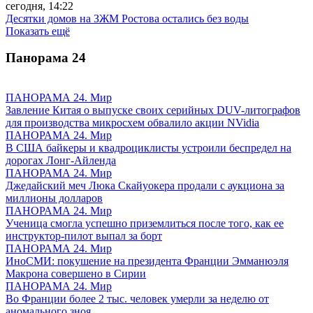
сегодня, 14:22
Десятки домов на ЗЖМ Ростова остались без воды
Показать ещё
Панорама
24
ПАНОРАМА 24. Мир
Завление Китая о выпуске своих серийных DUV-литографов
для производства микросхем обвалило акции NVidia
ПАНОРАМА 24. Мир
В США байкеры и квадроциклисты устроили беспредел на
дорогах Лонг-Айленда
ПАНОРАМА 24. Мир
Джедайский меч Люка Скайуокера продали с аукциона за
миллионы долларов
ПАНОРАМА 24. Мир
Ученица смогла успешно приземлиться после того, как ее
инструктор-пилот выпал за борт
ПАНОРАМА 24. Мир
ИноСМИ: покушение на президента Франции Эмманюэля
Макрона совершено в Сирии
ПАНОРАМА 24. Мир
Во Франции более 2 тыс. человек умерли за неделю от
аномального зноя