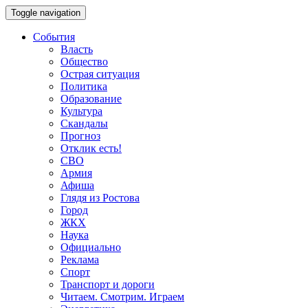
Toggle navigation
События
Власть
Общество
Острая ситуация
Политика
Образование
Культура
Скандалы
Прогноз
Отклик есть!
СВО
Армия
Афиша
Глядя из Ростова
Город
ЖКХ
Наука
Официально
Реклама
Спорт
Транспорт и дороги
Читаем. Смотрим. Играем