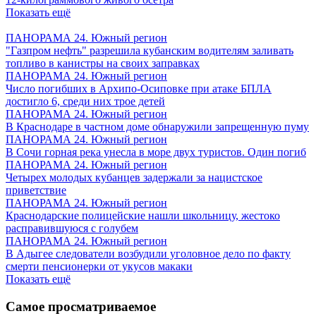
Показать ещё
ПАНОРАМА 24. Южный регион
"Газпром нефть" разрешила кубанским водителям заливать
топливо в канистры на своих заправках
ПАНОРАМА 24. Южный регион
Число погибших в Архипо-Осиповке при атаке БПЛА
достигло 6, среди них трое детей
ПАНОРАМА 24. Южный регион
В Краснодаре в частном доме обнаружили запрещенную пуму
ПАНОРАМА 24. Южный регион
В Сочи горная река унесла в море двух туристов. Один погиб
ПАНОРАМА 24. Южный регион
Четырех молодых кубанцев задержали за нацистское
приветствие
ПАНОРАМА 24. Южный регион
Краснодарские полицейские нашли школьницу, жестоко
расправившуюся с голубем
ПАНОРАМА 24. Южный регион
В Адыгее следователи возбудили уголовное дело по факту
смерти пенсионерки от укусов макаки
Показать ещё
Самое просматриваемое