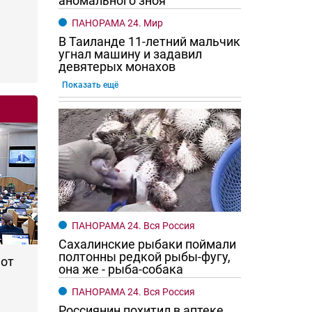
аномального зноя
ПАНОРАМА 24. Мир
В Таиланде 11-летний мальчик
угнал машину и задавил
девятерых монахов
Показать ещё
го хотят женщины?
Ростовчане смотрите в оба
ПАНОРАМА 24. Вся Россия
Сахалинские рыбаки поймали
полтонны редкой рыбы-фугу,
 от
она же - рыба-собака
ПАНОРАМА 24. Вся Россия
Россиянин похитил в аптеке