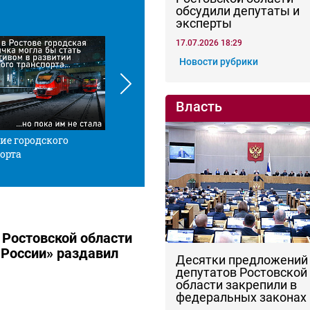
обсудили депутаты и
эксперты
17.07.2026 18:29
Новости рубрики
Власть
ие городского
Красной нитью
Че
орта
 Ростовской области
России» раздавил
Десятки предложений
депутатов Ростовской
области закрепили в
федеральных законах