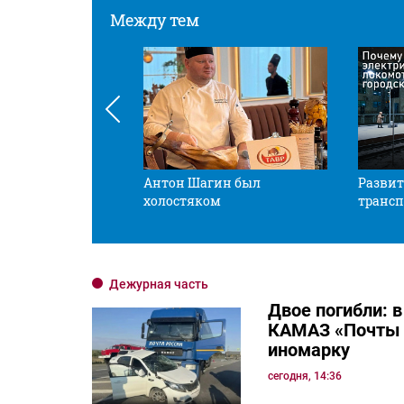
Между тем
 смотрите в оба
Антон Шагин был
Развит
холостяком
трансп
Дежурная часть
Двое погибли: в
КАМАЗ «Почты 
иномарку
сегодня, 14:36