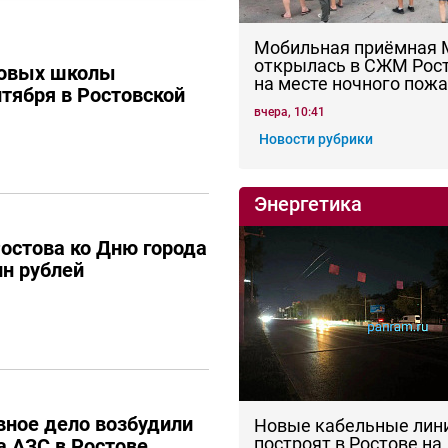
Мобильная приёмная
открылась в СЖМ Рос
новых школы
на месте ночного пож
нтября в Ростовской
вчера, 10:41
Новости рубрики
Энергетика
остова ко Дню города
н рублей
вное дело возбудили
Новые кабельные лин
построят в Ростове на
а АЗС в Ростове