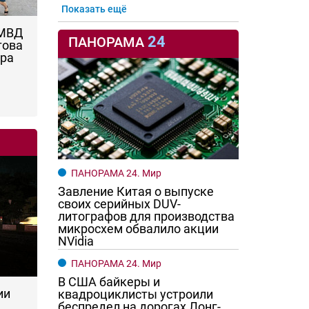
Показать ещё
 МВД
24
ПАНОРАМА
това
ара
ПАНОРАМА 24. Мир
Завление Китая о выпуске
своих серийных DUV-
литографов для производства
микросхем обвалило акции
NVidia
ПАНОРАМА 24. Мир
В США байкеры и
ии
квадроциклисты устроили
беспредел на дорогах Лонг-