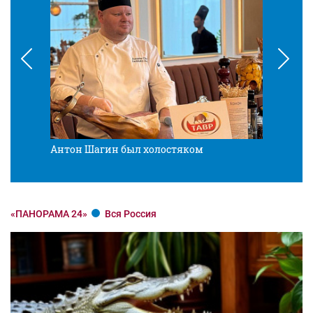
Антон Шагин был холостяком
Разв
«ПАНОРАМА 24»
Вся Россия