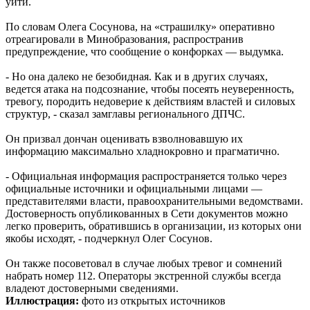
уйти.
По словам Олега Сосунова, на «страшилку» оперативно
отреагировали в Минобразования, распространив
предупреждение, что сообщение о конфорках — выдумка.
- Но она далеко не безобидная. Как и в других случаях,
ведется атака на подсознание, чтобы посеять неуверенность,
тревогу, породить недоверие к действиям властей и силовых
структур, - сказал замглавы регионального ДПЧС.
Он призвал дончан оценивать взволновавшую их
информацию максимально хладнокровно и прагматично.
- Официальная информация распространяется только через
официальные источники и официальными лицами —
представителями власти, правоохранительными ведомствами.
Достоверность опубликованных в Сети документов можно
легко проверить, обратившись в организации, из которых они
якобы исходят, - подчеркнул Олег Сосунов.
Он также посоветовал в случае любых тревог и сомнений
набрать номер 112. Операторы экстренной службы всегда
владеют достоверными сведениями.
Иллюстрация:
фото из открытых источников