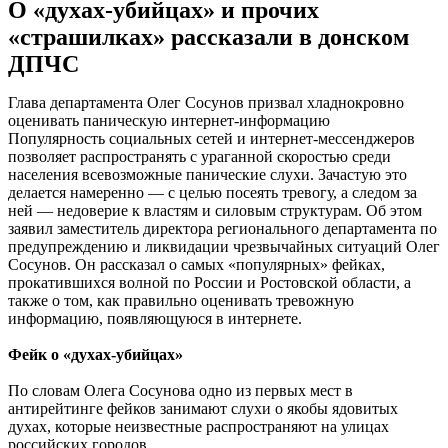
О «духах-убийцах» и прочих
«страшилках» рассказали в донском
ДПЧС
Глава департамента Олег Сосунов призвал хладнокровно
оценивать паническую интернет-информацию
Популярность социальных сетей и интернет-мессенджеров
позволяет распространять с ураганной скоростью среди
населения всевозможные панические слухи. Зачастую это
делается намеренно — с целью посеять тревогу, а следом за
ней — недоверие к властям и силовым структурам. Об этом
заявил заместитель директора регионального департамента по
предупреждению и ликвидации чрезвычайных ситуаций Олег
Сосунов. Он рассказал о самых «популярных» фейках,
прокатившихся волной по России и Ростовской области, а
также о том, как правильно оценивать тревожную
информацию, появляющуюся в интернете.
Фейк о «духах-убийцах»
По словам Олега Сосунова одно из первых мест в
антирейтинге фейков занимают слухи о якобы ядовитых
духах, которые неизвестные распространяют на улицах
российских городов.