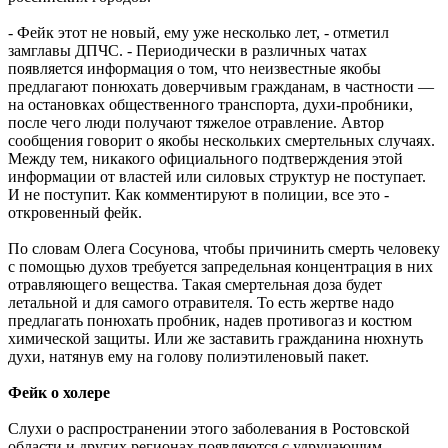
- Фейк этот не новый, ему уже несколько лет, - отметил
замглавы ДПЧС. - Периодически в различных чатах
появляется информация о том, что неизвестные якобы
предлагают понюхать доверчивым гражданам, в частности —
на остановках общественного транспорта, духи-пробники,
после чего люди получают тяжелое отравление. Автор
сообщения говорит о якобы нескольких смертельных случаях.
Между тем, никакого официального подтверждения этой
информации от властей или силовых структур не поступает.
И не поступит. Как комментируют в полиции, все это -
откровенный фейк.
По словам Олега Сосунова, чтобы причинить смерть человеку
с помощью духов требуется запредельная концентрация в них
отравляющего вещества. Такая смертельная доза будет
летальной и для самого отравителя. То есть жертве надо
предлагать понюхать пробник, надев противогаз и костюм
химической защиты. Или же заставить гражданина нюхнуть
духи, натянув ему на голову полиэтиленовый пакет.
Фейк о холере
Слухи о распространении этого заболевания в Ростовской
области и других регионах появляются с удручающим