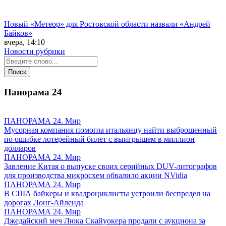
Новый «Метеор» для Ростовской области назвали «Андрей
Байков»
вчера, 14:10
Новости рубрики
Панорама
24
ПАНОРАМА 24. Мир
Мусорная компания помогла итальянцу найти выброшенный
по ошибке лотерейный билет с выигрышем в миллион
долларов
ПАНОРАМА 24. Мир
Завление Китая о выпуске своих серийных DUV-литографов
для производства микросхем обвалило акции NVidia
ПАНОРАМА 24. Мир
В США байкеры и квадроциклисты устроили беспредел на
дорогах Лонг-Айленда
ПАНОРАМА 24. Мир
Джедайский меч Люка Скайуокера продали с аукциона за