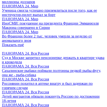
миллионы долларов
ПАНОРАМА 24. Мир
Ученица смогла успешно приземлиться после того, как ее
инструктор-пилот выпал за борт
ПАНОРАМА 24. Мир
ИноСМИ: покушение на президента Франции Эмманюэля
Макрона совершено в Сирии
ПАНОРАМА 24. Мир
Во Франции более 2 тыс. человек умерли за неделю от
аномального зноя
Показать ещё
ПАНОРАМА 24. Вся Россия
Суд в Москве запретил пенсионерке держать в квартире удава
и крокодила
ПАНОРАМА 24. Вся Россия
Сахалинские рыбаки поймали полтонны редкой рыбы-фугу,
она же - рыба-собака
ПАНОРАМА 24. Вся Россия
Россиянин похитил в аптеке виагру и был задержан по
горячим следам
ПАНОРАМА 24. Вся Россия
Детей мигрантов обязали покинуть Россию по достижении
18-летия
ПАНОРАМА 24. Вся Россия