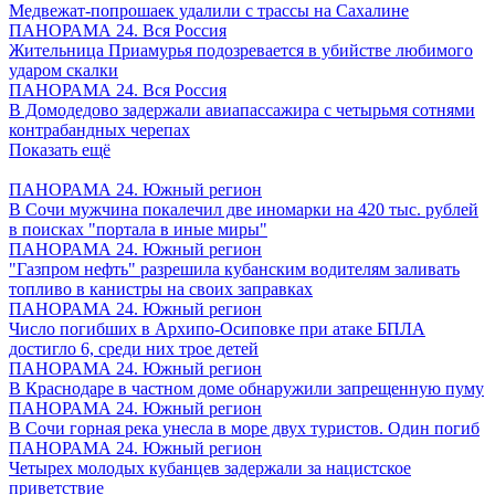
Медвежат-попрошаек удалили с трассы на Сахалине
ПАНОРАМА 24. Вся Россия
Жительница Приамурья подозревается в убийстве любимого
ударом скалки
ПАНОРАМА 24. Вся Россия
В Домодедово задержали авиапассажира с четырьмя сотнями
контрабандных черепах
Показать ещё
ПАНОРАМА 24. Южный регион
В Сочи мужчина покалечил две иномарки на 420 тыс. рублей
в поисках "портала в иные миры"
ПАНОРАМА 24. Южный регион
"Газпром нефть" разрешила кубанским водителям заливать
топливо в канистры на своих заправках
ПАНОРАМА 24. Южный регион
Число погибших в Архипо-Осиповке при атаке БПЛА
достигло 6, среди них трое детей
ПАНОРАМА 24. Южный регион
В Краснодаре в частном доме обнаружили запрещенную пуму
ПАНОРАМА 24. Южный регион
В Сочи горная река унесла в море двух туристов. Один погиб
ПАНОРАМА 24. Южный регион
Четырех молодых кубанцев задержали за нацистское
приветствие