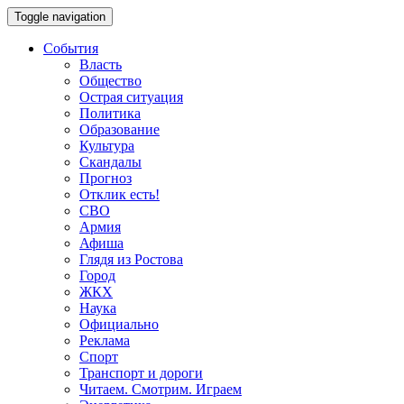
Toggle navigation
События
Власть
Общество
Острая ситуация
Политика
Образование
Культура
Скандалы
Прогноз
Отклик есть!
СВО
Армия
Афиша
Глядя из Ростова
Город
ЖКХ
Наука
Официально
Реклама
Спорт
Транспорт и дороги
Читаем. Смотрим. Играем