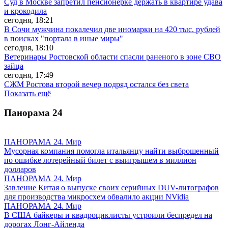
Суд в Москве запретил пенсионерке держать в квартире удава
и крокодила
сегодня, 18:21
В Сочи мужчина покалечил две иномарки на 420 тыс. рублей
в поисках "портала в иные миры"
сегодня, 18:10
Ветеринары Ростовской области спасли раненого в зоне СВО
зайца
сегодня, 17:49
СЖМ Ростова второй вечер подряд остался без света
Показать ещё
Панорама
24
ПАНОРАМА 24. Мир
Мусорная компания помогла итальянцу найти выброшенный
по ошибке лотерейный билет с выигрышем в миллион
долларов
ПАНОРАМА 24. Мир
Завление Китая о выпуске своих серийных DUV-литографов
для производства микросхем обвалило акции NVidia
ПАНОРАМА 24. Мир
В США байкеры и квадроциклисты устроили беспредел на
дорогах Лонг-Айленда