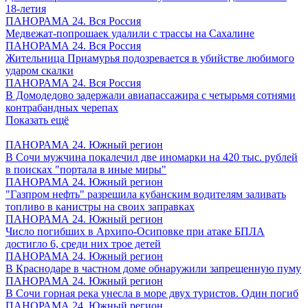
18-летия
ПАНОРАМА 24. Вся Россия
Медвежат-попрошаек удалили с трассы на Сахалине
ПАНОРАМА 24. Вся Россия
Жительница Приамурья подозревается в убийстве любимого
ударом скалки
ПАНОРАМА 24. Вся Россия
В Домодедово задержали авиапассажира с четырьмя сотнями
контрабандных черепах
Показать ещё
ПАНОРАМА 24. Южный регион
В Сочи мужчина покалечил две иномарки на 420 тыс. рублей
в поисках "портала в иные миры"
ПАНОРАМА 24. Южный регион
"Газпром нефть" разрешила кубанским водителям заливать
топливо в канистры на своих заправках
ПАНОРАМА 24. Южный регион
Число погибших в Архипо-Осиповке при атаке БПЛА
достигло 6, среди них трое детей
ПАНОРАМА 24. Южный регион
В Краснодаре в частном доме обнаружили запрещенную пуму
ПАНОРАМА 24. Южный регион
В Сочи горная река унесла в море двух туристов. Один погиб
ПАНОРАМА 24. Южный регион