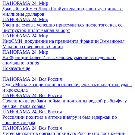
ПАНОРАМА 24. Мир
Джедайский меч Люка Скайуокера продали с аукциона за
миллионы долларов
ПАНОРАМА 24. Мир
Ученица смогла успешно приземлиться после того, как ее
инструктор-пилот выпал за борт
ПАНОРАМА 24. Мир
ИноСМИ: покушение на президента Франции Эмманюэля
Макрона совершено в Сирии
ПАНОРАМА 24. Мир
Во Франции более 2 тыс. человек умерли за неделю от
аномального зноя
Показать ещё
ПАНОРАМА 24. Вся Россия
Суд в Москве запретил пенсионерке держать в квартире удава
и крокодила
ПАНОРАМА 24. Вся Россия
Сахалинские рыбаки поймали полтонны редкой рыбы-фугу,
она же - рыба-собака
ПАНОРАМА 24. Вся Россия
Россиянин похитил в аптеке виагру и был задержан по
горячим следам
ПАНОРАМА 24. Вся Россия
Детей мигрантов обязали покинуть Россию по достижении