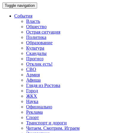
Toggle navigation
События
Власть
Общество
Острая ситуация
Политика
Образование
Культура
Скандалы
Прогноз
Отклик есть!
СВО
Армия
Афиша
Глядя из Ростова
Город
ЖКХ
Наука
Официально
Реклама
Спорт
Транспорт и дороги
Читаем. Смотрим. Играем