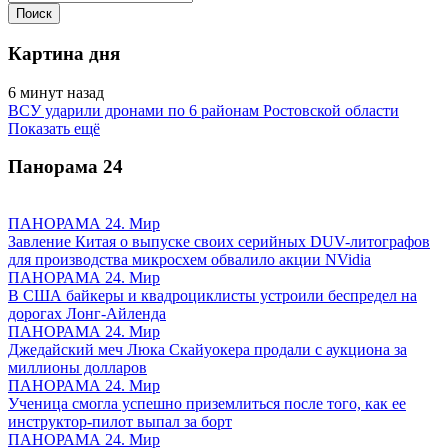
Картина дня
6 минут назад
ВСУ ударили дронами по 6 районам Ростовской области
Показать ещё
Панорама
24
ПАНОРАМА 24. Мир
Завление Китая о выпуске своих серийных DUV-литографов
для производства микросхем обвалило акции NVidia
ПАНОРАМА 24. Мир
В США байкеры и квадроциклисты устроили беспредел на
дорогах Лонг-Айленда
ПАНОРАМА 24. Мир
Джедайский меч Люка Скайуокера продали с аукциона за
миллионы долларов
ПАНОРАМА 24. Мир
Ученица смогла успешно приземлиться после того, как ее
инструктор-пилот выпал за борт
ПАНОРАМА 24. Мир