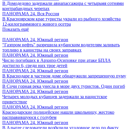
В Домодедово задержали авиапассажира с четырьмя сотнями
контрабандных черепах
ПАНОРАМА 24. Вся Россия
В Красноярском крае туристы украли из рыбного хозяйства
12-килограммового живого осетра
Показать ещё
ПАНОРАМА 24. Южный регион
"Газпром нефть" разрешила кубанским водителям заливать
топливо в канистры на своих заправках
ПАНОРАМА 24. Южный регион
Число погибших в Архипо-Осиповке при атаке БПЛА
достигло 6, среди них трое детей
ПАНОРАМА 24. Южный регион
В Краснодаре в частном доме обнаружили запрещенную пуму
ПАНОРАМА 24. Южный регион
В Сочи горная река унесла в море двух туристов. Один погиб
ПАНОРАМА 24. Южный регион
Четырех молодых кубанцев задержали за нацистское
приветствие
ПАНОРАМА 24. Южный регион
Краснодарские полицейские нашли школьницу, жестоко
расправившуюся с голубем
ПАНОРАМА 24. Южный регион
В Адыгее следователи возбудили уголовное дело по факту