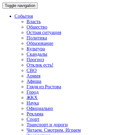
Toggle navigation
События
Власть
Общество
Острая ситуация
Политика
Образование
Культура
Скандалы
Прогноз
Отклик есть!
СВО
Армия
Афиша
Глядя из Ростова
Город
ЖКХ
Наука
Официально
Реклама
Спорт
Транспорт и дороги
Читаем. Смотрим. Играем