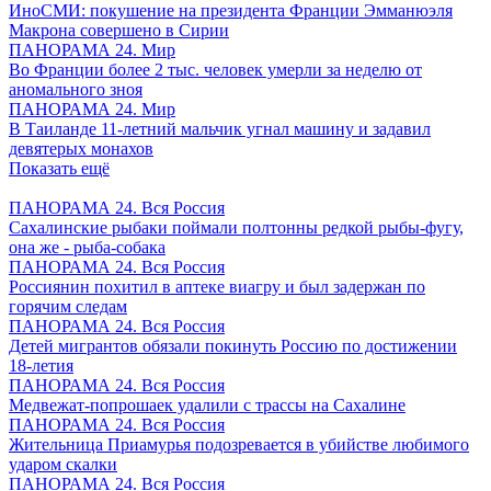
ИноСМИ: покушение на президента Франции Эмманюэля
Макрона совершено в Сирии
ПАНОРАМА 24. Мир
Во Франции более 2 тыс. человек умерли за неделю от
аномального зноя
ПАНОРАМА 24. Мир
В Таиланде 11-летний мальчик угнал машину и задавил
девятерых монахов
Показать ещё
ПАНОРАМА 24. Вся Россия
Сахалинские рыбаки поймали полтонны редкой рыбы-фугу,
она же - рыба-собака
ПАНОРАМА 24. Вся Россия
Россиянин похитил в аптеке виагру и был задержан по
горячим следам
ПАНОРАМА 24. Вся Россия
Детей мигрантов обязали покинуть Россию по достижении
18-летия
ПАНОРАМА 24. Вся Россия
Медвежат-попрошаек удалили с трассы на Сахалине
ПАНОРАМА 24. Вся Россия
Жительница Приамурья подозревается в убийстве любимого
ударом скалки
ПАНОРАМА 24. Вся Россия