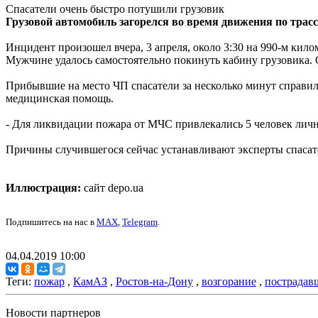
Спасатели очень быстро потушили грузовик
Грузовой автомобиль загорелся во время движения по трасс
Инцидент произошел вчера, 3 апреля, около 3:30 на 990-м кил
Мужчине удалось самостоятельно покинуть кабину грузовика. 
Прибывшие на место ЧП спасатели за несколько минут справи
медицинская помощь.
- Для ликвидации пожара от МЧС привлекались 5 человек лично
Причины случившегося сейчас устанавливают эксперты спасат
Иллюстрация:
сайт depo.ua
Подпишитесь на нас в
MAX
,
Telegram
.
04.04.2019 10:00
Теги:
пожар
,
КамАЗ
,
Ростов-на-Дону
,
возгорание
,
пострадав
Новости партнеров