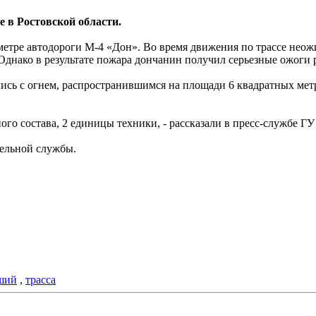
е в Ростовской области.
ометре автодороги М-4 «Дон». Во время движения по трассе нео
Однако в результате пожара дончанин получил серьезные ожоги 
лись с огнем, распространившимся на площади 6 квадратных ме
го состава, 2 единицы техники, - рассказали в пресс-службе Г
ельной службы.
ший
,
трасса