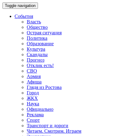
Toggle navigation
События
Власть
Общество
Острая ситуация
Политика
Образование
Культура
Скандалы
Прогноз
Отклик есть!
СВО
Армия
Афиша
Глядя из Ростова
Город
ЖКХ
Наука
Официально
Реклама
Спорт
Транспорт и дороги
Читаем. Смотрим. Играем