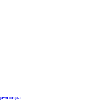
 время шторма