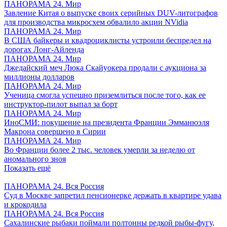
ПАНОРАМА 24. Мир
Завление Китая о выпуске своих серийных DUV-литографов
для производства микросхем обвалило акции NVidia
ПАНОРАМА 24. Мир
В США байкеры и квадроциклисты устроили беспредел на
дорогах Лонг-Айленда
ПАНОРАМА 24. Мир
Джедайский меч Люка Скайуокера продали с аукциона за
миллионы долларов
ПАНОРАМА 24. Мир
Ученица смогла успешно приземлиться после того, как ее
инструктор-пилот выпал за борт
ПАНОРАМА 24. Мир
ИноСМИ: покушение на президента Франции Эмманюэля
Макрона совершено в Сирии
ПАНОРАМА 24. Мир
Во Франции более 2 тыс. человек умерли за неделю от
аномального зноя
Показать ещё
ПАНОРАМА 24. Вся Россия
Суд в Москве запретил пенсионерке держать в квартире удава
и крокодила
ПАНОРАМА 24. Вся Россия
Сахалинские рыбаки поймали полтонны редкой рыбы-фугу,