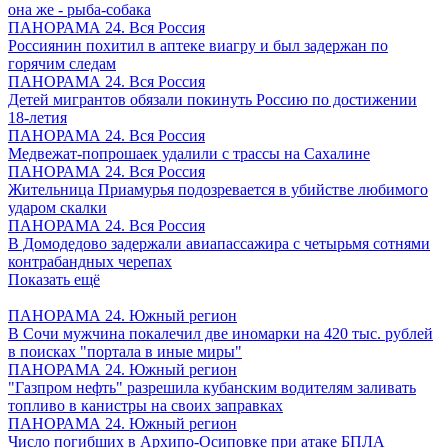
она же - рыба-собака
ПАНОРАМА 24. Вся Россия
Россиянин похитил в аптеке виагру и был задержан по
горячим следам
ПАНОРАМА 24. Вся Россия
Детей мигрантов обязали покинуть Россию по достижении
18-летия
ПАНОРАМА 24. Вся Россия
Медвежат-попрошаек удалили с трассы на Сахалине
ПАНОРАМА 24. Вся Россия
Жительница Приамурья подозревается в убийстве любимого
ударом скалки
ПАНОРАМА 24. Вся Россия
В Домодедово задержали авиапассажира с четырьмя сотнями
контрабандных черепах
Показать ещё
ПАНОРАМА 24. Южный регион
В Сочи мужчина покалечил две иномарки на 420 тыс. рублей
в поисках "портала в иные миры"
ПАНОРАМА 24. Южный регион
"Газпром нефть" разрешила кубанским водителям заливать
топливо в канистры на своих заправках
ПАНОРАМА 24. Южный регион
Число погибших в Архипо-Осиповке при атаке БПЛА