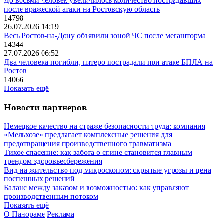
До восьми человек увеличилось количество пострадавших
после вражеской атаки на Ростовскую область
14798
26.07.2026 14:19
Весь Ростов-на-Дону объявили зоной ЧС после мегашторма
14344
27.07.2026 06:52
Два человека погибли, пятеро пострадали при атаке БПЛА на
Ростов
14066
Показать ещё
Новости партнеров
Немецкое качество на страже безопасности труда: компания
«Мельхозе» предлагает комплексные решения для
предотвращения производственного травматизма
Тихое спасение: как забота о спине становится главным
трендом здоровьесбережения
Вид на жительство под микроскопом: скрытые угрозы и цена
поспешных решений
Баланс между заказом и возможностью: как управляют
производственным потоком
Показать ещё
О Панораме
Реклама