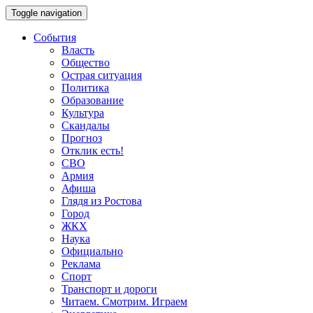
Toggle navigation
События
Власть
Общество
Острая ситуация
Политика
Образование
Культура
Скандалы
Прогноз
Отклик есть!
СВО
Армия
Афиша
Глядя из Ростова
Город
ЖКХ
Наука
Официально
Реклама
Спорт
Транспорт и дороги
Читаем. Смотрим. Играем