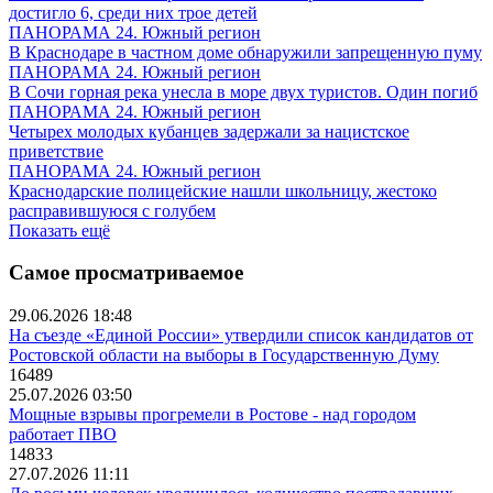
достигло 6, среди них трое детей
ПАНОРАМА 24. Южный регион
В Краснодаре в частном доме обнаружили запрещенную пуму
ПАНОРАМА 24. Южный регион
В Сочи горная река унесла в море двух туристов. Один погиб
ПАНОРАМА 24. Южный регион
Четырех молодых кубанцев задержали за нацистское
приветствие
ПАНОРАМА 24. Южный регион
Краснодарские полицейские нашли школьницу, жестоко
расправившуюся с голубем
Показать ещё
Самое просматриваемое
29.06.2026 18:48
На съезде «Единой России» утвердили список кандидатов от
Ростовской области на выборы в Государственную Думу
16489
25.07.2026 03:50
Мощные взрывы прогремели в Ростове - над городом
работает ПВО
14833
27.07.2026 11:11