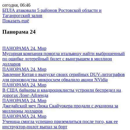
сегодня, 06:46
БПЛА атаковали 5 районов Ростовской области и
Таганрогский залив
Показать ещё
Панорама
24
ПАНОРАМА 24. Мир
Мусорная компания помогла итальянцу найти выброшенный
по ошибке лотерейный билет с выигрышем в миллион
долларов
ПАНОРАМА 24. Мир
Завление Китая о выпуске своих серийных DUV-литографов
для производства микросхем обвалило акции NVidia
ПАНОРАМА 24. Мир
В США байкеры и квадроциклисты устроили беспредел на
дорогах Лонг-Айленда
ПАНОРАМА 24. Мир
Джедайский меч Люка Скайуокера продали с аукциона за
миллионы долларов
ПАНОРАМА 24. Мир
Ученица смогла успешно приземлиться после того, как ее
инструктор-пилот выпал за борт