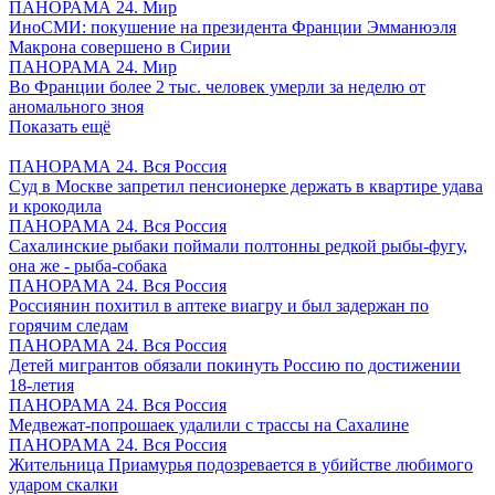
ПАНОРАМА 24. Мир
ИноСМИ: покушение на президента Франции Эмманюэля
Макрона совершено в Сирии
ПАНОРАМА 24. Мир
Во Франции более 2 тыс. человек умерли за неделю от
аномального зноя
Показать ещё
ПАНОРАМА 24. Вся Россия
Суд в Москве запретил пенсионерке держать в квартире удава
и крокодила
ПАНОРАМА 24. Вся Россия
Сахалинские рыбаки поймали полтонны редкой рыбы-фугу,
она же - рыба-собака
ПАНОРАМА 24. Вся Россия
Россиянин похитил в аптеке виагру и был задержан по
горячим следам
ПАНОРАМА 24. Вся Россия
Детей мигрантов обязали покинуть Россию по достижении
18-летия
ПАНОРАМА 24. Вся Россия
Медвежат-попрошаек удалили с трассы на Сахалине
ПАНОРАМА 24. Вся Россия
Жительница Приамурья подозревается в убийстве любимого
ударом скалки