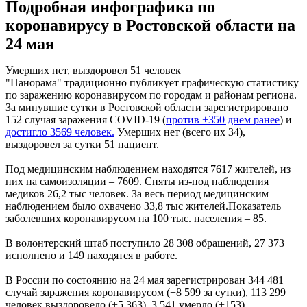
Подробная инфографика по
коронавирусу в Ростовской области на
24 мая
Умерших нет, выздоровел 51 человек
"Панорама" традиционно публикует графическую статистику
по заражению коронавирусом по городам и районам региона.
За минувшие сутки в Ростовской области зарегистрировано
152 случая заражения COVID-19 (
против +350 днем ранее
) и
достигло 3569 человек.
Умерших нет (всего их 34),
выздоровел за сутки 51 пациент.
Под медицинским наблюдением находятся 7617 жителей, из
них на самоизоляции – 7609. Сняты из-под наблюдения
медиков 26,2 тыс человек. За весь период медицинским
наблюдением было охвачено 33,8 тыс жителей.Показатель
заболевших коронавирусом на 100 тыс. населения – 85.
В волонтерский штаб поступило 28 308 обращений, 27 373
исполнено и 149 находятся в работе.
В России по состоянию на 24 мая зарегистрирован 344 481
случай заражения коронавирусом (+8 599 за сутки), 113 299
человек выздоровело (+5 363), 3 541 умерло (+153).