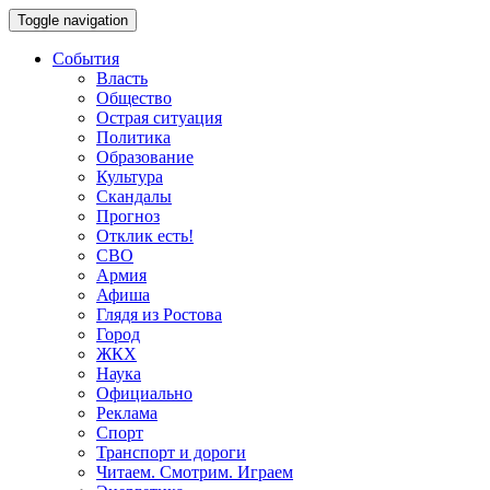
Toggle navigation
События
Власть
Общество
Острая ситуация
Политика
Образование
Культура
Скандалы
Прогноз
Отклик есть!
СВО
Армия
Афиша
Глядя из Ростова
Город
ЖКХ
Наука
Официально
Реклама
Спорт
Транспорт и дороги
Читаем. Смотрим. Играем