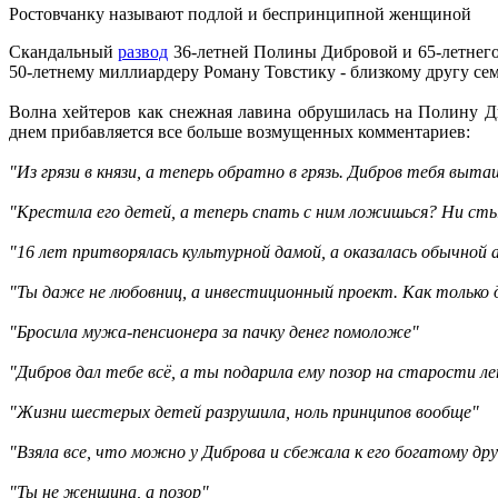
Ростовчанку называют подлой и беспринципной женщиной
Скандальный
развод
36-летней Полины Дибровой и 65-летнего 
50-летнему миллиардеру Роману Товстику - близкому другу сем
Волна хейтеров как снежная лавина обрушилась на Полину Д
днем прибавляется все больше возмущенных комментариев:
"Из грязи в князи, а теперь обратно в грязь. Дибров тебя выт
"Крестила его детей, а теперь спать с ним ложишься? Ни сты
"16 лет притворялась культурной дамой, а оказалась обычной
"Ты даже не любовниц, а инвестиционный проект. Как только 
"Бросила мужа-пенсионера за пачку денег помоложе"
"Дибров дал тебе всё, а ты подарила ему позор на старости 
"Жизни шестерых детей разрушила, ноль принципов вообще"
"Взяла все, что можно у Диброва и сбежала к его богатому дру
"Ты не женщина, а позор"