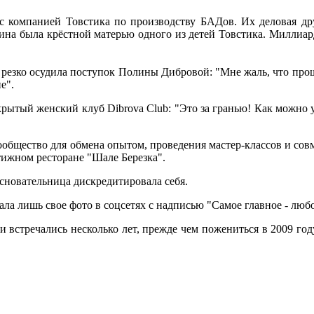
с компанией Товстика по производству БАДов. Их деловая др
на была крёстной матерью одного из детей Товстика. Миллиард
 резко осудила поступок Полины Дибровой: "Мне жаль, что прош
е".
рытый женский клуб Dibrova Club: "Это за гранью! Как можно 
сообщество для обмена опытом, проведения мастер-классов и со
стижном ресторане "Шале Березка".
основательница дискредитировала себя.
ла лишь свое фото в соцсетях с надписью "Самое главное - любо
стречались несколько лет, прежде чем пожениться в 2009 году