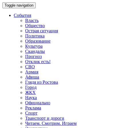
Toggle navigation
События
Власть
Общество
Острая ситуация
Политика
Образование
Культура
Скандалы
Прогноз
Отклик есть!
СВО
Армия
Афиша
Глядя из Ростова
Город
ЖКХ
Наука
Официально
Реклама
Спорт
Транспорт и дороги
Читаем. Смотрим. Играем