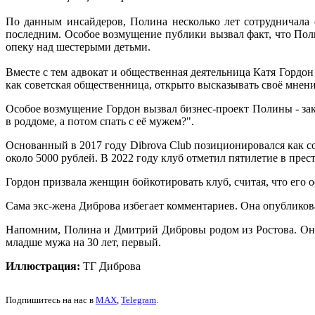
По данным инсайдеров, Полина несколько лет сотрудничала 
последним. Особое возмущение публики вызвал факт, что Поли
опеку над шестерыми детьми.
Вместе с тем адвокат и общественная деятельница Катя Гордон
как советская общественница, открыто высказывать своё мнени
Особое возмущение Гордон вызвал бизнес-проект Полины - зак
в роддоме, а потом спать с её мужем?".
Основанный в 2017 году Dibrova Club позиционировался как 
около 5000 рублей. В 2022 году клуб отметил пятилетие в пре
Гордон призвала женщин бойкотировать клуб, считая, что его 
Сама экс-жена Диброва избегает комментариев. Она опубликова
Напомним, Полина и Дмитрий Дибровы родом из Ростова. Они в
младше мужа на 30 лет, первый.
Иллюстрация:
ТГ Диброва
Подпишитесь на нас в
MAX
,
Telegram
.