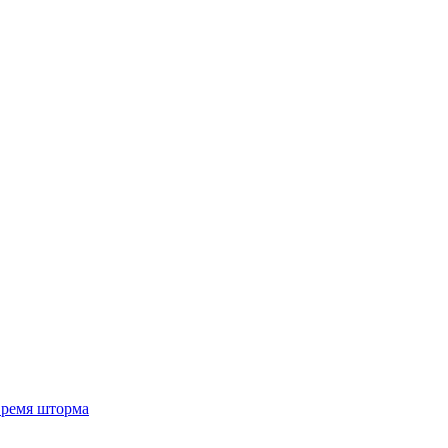
 время шторма