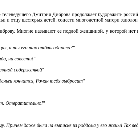
телеведущего Дмитрия Диброва продолжает будоражить российск
ьи и отцу шестерых детей, соцсети многодетной матери заполон
иброву. Многие называют ее подлой женщиной, у которой нет
ащил, а ты его так отблагодарила?"
да, ни совести!"
 алчной содержанкой"
деньги кончатся, Роман тебя выбросит"
лет. Отвратительно!"
гу. Причем даже была на выписке из роддома у его жены! Так ве