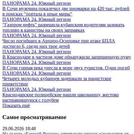
ПАНОРАМА 24. Южный регион
В Сочи мужчина покалечил две иномарки на 420 тыс. рублей
в поисках "портала в иные миры"
ПАНОРАМА 24. Южный регион
"Газпром нефть" разрешила кубанским водителям заливать
топливо в канистры на своих заправках
ПАНОРАМА 24. Южный регион
Число погибших в Архипо-Осиповке при атаке БПЛА
достигло 6, среди них трое детей
ПАНОРАМА 24. Южный регион
В Краснодаре в частном доме обнаружили запрещенную пуму
ПАНОРАМА 24. Южный регион
В Сочи горная река унесла в море двух туристов. Один погиб
ПАНОРАМА 24. Южный регион
Четырех молодых кубанцев задержали за нацистское
приветствие
ПАНОРАМА 24. Южный регион
Краснодарские полицейские нашли школьницу, жестоко
расправившуюся с голубем
Показать ещё
Самое просматриваемое
29.06.2026 18:48
На съезде «Единой России» утвердили список кандидатов от