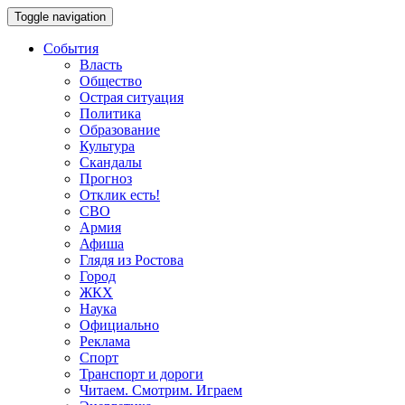
Toggle navigation
События
Власть
Общество
Острая ситуация
Политика
Образование
Культура
Скандалы
Прогноз
Отклик есть!
СВО
Армия
Афиша
Глядя из Ростова
Город
ЖКХ
Наука
Официально
Реклама
Спорт
Транспорт и дороги
Читаем. Смотрим. Играем