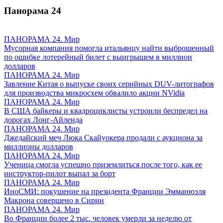
Панорама
24
ПАНОРАМА 24. Мир
Мусорная компания помогла итальянцу найти выброшенный
по ошибке лотерейный билет с выигрышем в миллион
долларов
ПАНОРАМА 24. Мир
Завление Китая о выпуске своих серийных DUV-литографов
для производства микросхем обвалило акции NVidia
ПАНОРАМА 24. Мир
В США байкеры и квадроциклисты устроили беспредел на
дорогах Лонг-Айленда
ПАНОРАМА 24. Мир
Джедайский меч Люка Скайуокера продали с аукциона за
миллионы долларов
ПАНОРАМА 24. Мир
Ученица смогла успешно приземлиться после того, как ее
инструктор-пилот выпал за борт
ПАНОРАМА 24. Мир
ИноСМИ: покушение на президента Франции Эмманюэля
Макрона совершено в Сирии
ПАНОРАМА 24. Мир
Во Франции более 2 тыс. человек умерли за неделю от