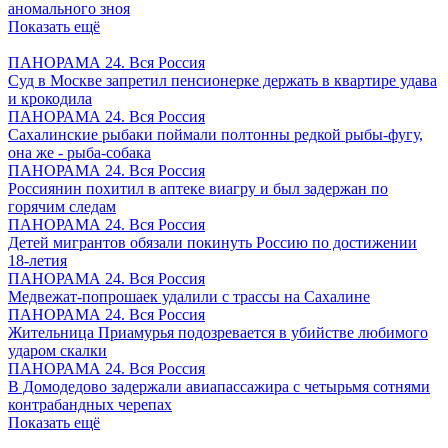
аномального зноя
Показать ещё
ПАНОРАМА 24. Вся Россия
Суд в Москве запретил пенсионерке держать в квартире удава
и крокодила
ПАНОРАМА 24. Вся Россия
Сахалинские рыбаки поймали полтонны редкой рыбы-фугу,
она же - рыба-собака
ПАНОРАМА 24. Вся Россия
Россиянин похитил в аптеке виагру и был задержан по
горячим следам
ПАНОРАМА 24. Вся Россия
Детей мигрантов обязали покинуть Россию по достижении
18-летия
ПАНОРАМА 24. Вся Россия
Медвежат-попрошаек удалили с трассы на Сахалине
ПАНОРАМА 24. Вся Россия
Жительница Приамурья подозревается в убийстве любимого
ударом скалки
ПАНОРАМА 24. Вся Россия
В Домодедово задержали авиапассажира с четырьмя сотнями
контрабандных черепах
Показать ещё