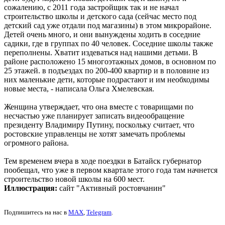
сожалению, с 2011 года застройщик так и не начал
строительство школы и детского сада (сейчас место под
детский сад уже отдали под магазины) в этом микрорайоне.
Детей очень много, и они вынуждены ходить в соседние
садики, где в группах по 40 человек. Соседние школы также
переполнены. Хватит издеваться над нашими детьми. В
районе расположено 15 многоэтажных домов, в основном по
25 этажей. в подъездах по 200-400 квартир и в половине из
них маленькие дети, которые подрастают и им необходимы
новые места, - написала Ольга Хмелевская.
Женщина утверждает, что она вместе с товарищами по
несчастью уже планирует записать видеообращение
президенту Владимиру Путину, поскольку считает, что
ростовские управленцы не хотят замечать проблемы
огромного района.
Тем временем вчера в ходе поездки в Батайск губернатор
пообещал, что уже в первом квартале этого года там начнется
строительство новой школы на 600 мест.
Иллюстрация:
сайт "Активный ростовчанин"
Подпишитесь на нас в
MAX
,
Telegram
.