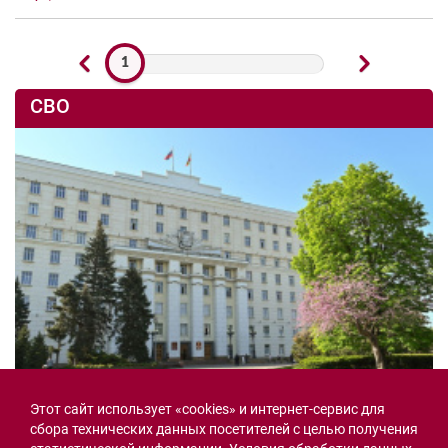
1
СВО
Этот сайт использует «cookies» и интернет-сервис для
Семьи героев СВО с временной регистрацией
сбора технических данных посетителей с целью получения