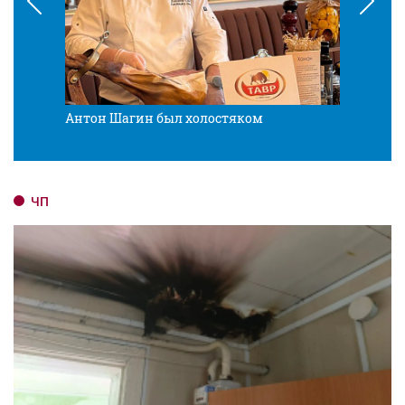
Антон Шагин был холостяком
Разв
ЧП